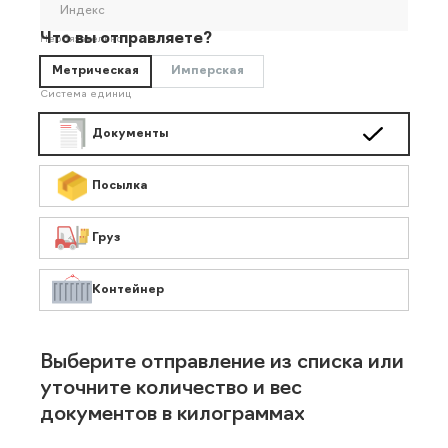
Индекс
Что вы отправляете?
Необязательно
Метрическая
Имперская
Система единиц
Документы
Посылка
Груз
Контейнер
Выберите отправление из списка или
уточните количество и вес
документов в килограммах