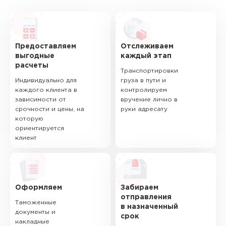
Предоставляем
Отслеживаем
выгодные
каждый этап
расчеты
Транспортировки
Индивидуально для
груза в пути и
каждого клиента в
контролируем
зависимости от
вручение лично в
срочности и цены, на
руки адресату
которую
ориентируется
клиент
Оформляем
Забираем
отправления
Таможенные
в назначенный
документы и
срок
накладные