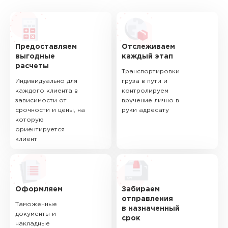
Предоставляем
Отслеживаем
выгодные
каждый этап
расчеты
Транспортировки
Индивидуально для
груза в пути и
каждого клиента в
контролируем
зависимости от
вручение лично в
срочности и цены, на
руки адресату
которую
ориентируется
клиент
Оформляем
Забираем
отправления
Таможенные
в назначенный
документы и
срок
накладные