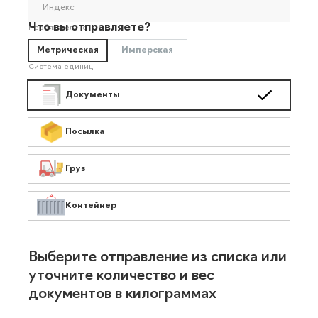
Индекс
Что вы отправляете?
Необязательно
Метрическая
Имперская
Система единиц
Документы
Посылка
Груз
Контейнер
Выберите отправление из списка или
уточните количество и вес
документов в килограммах