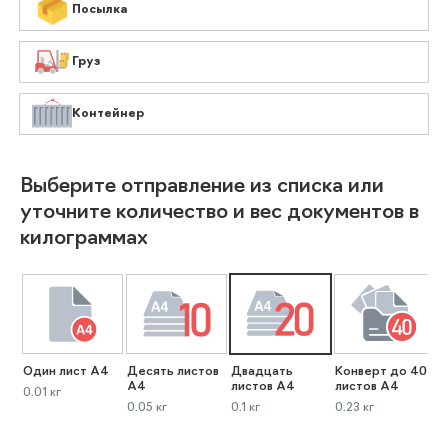
Посылка
Груз
Контейнер
Выберите отправление из списка или
уточните количество и вес документов в
килограммах
Один лист А4
Десять листов
Двадцать
Конверт до 40
К
А4
листов А4
листов А4
л
0.01 кг
0.05 кг
0.1 кг
0.23 кг
0