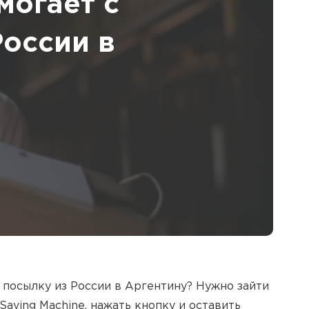
могает с
России в
 посылку из России в Аргентину? Нужно зайти
aving Machine, нажать кнопку и оставить