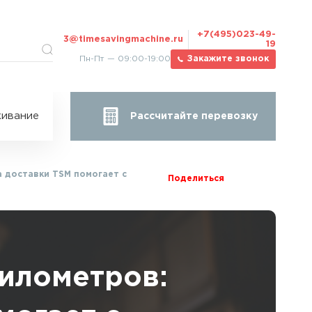
+7(495)023-49-
3@timesavingmachine.ru
19
Пн-Пт — 09:00-19:00
Закажите звонок
ицы
ивание
Рассчитайте перевозку
за
жа
а доставки TSM помогает с
Поделиться
километров: