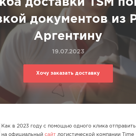
жба доставки TSM по
ование
ние
кой документов из 
Аргентину
19.07.2023
Хочу заказать доставку
Как в 2023 году с помощью одного клика отправить
на официальный
сайт
логистической компании Time S