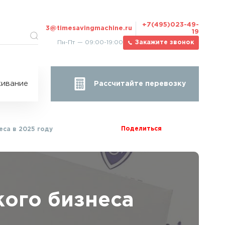
+7(495)023-49-
3@timesavingmachine.ru
19
Пн-Пт — 09:00-19:00
Закажите звонок
ицы
ивание
Рассчитайте перевозку
за
жа
Поделиться
еса в 2025 году
кого бизнеса