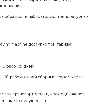
зависит от габаритов станка, веса,
 крепления;
ка образцов в лабораторию, температурных
aving Machine доступно три тарифа:
15 рабочих дней;
1–28 рабочих дней сборным грузом через
емени транспортировки, имея одинаковое
урентные преимущества: