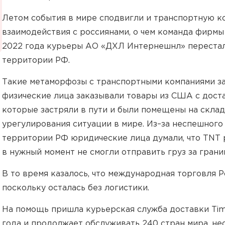
Летом события в мире сподвигли и транспортную 
взаимодействия с россиянами, о чем команда фирмы 
2022 года курьеры АО «ДХЛ Интернешнл» перестал
территории РФ.
Такие метаморфозы с транспортными компаниями за
физические лица заказывали товары из США с доста
которые застряли в пути и были помещены на скла
урегулирования ситуации в мире. Из–за неспешног
территории РФ юридические лица думали, что TNT р
в нужный момент не смогли отправить груз за грани
В то время казалось, что международная торговля Р
поскольку осталась без логистики.
На помощь пришла курьерская служба доставки Time
года и продолжает обслуживать 240 стран мира, не