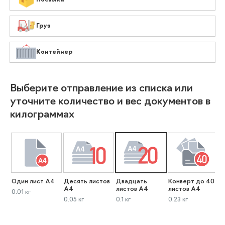
Груз
Контейнер
Выберите отправление из списка или
уточните количество и вес документов в
килограммах
Один лист А4
Десять листов
Двадцать
Конверт до 40
К
А4
листов А4
листов А4
л
0.01 кг
0.05 кг
0.1 кг
0.23 кг
0