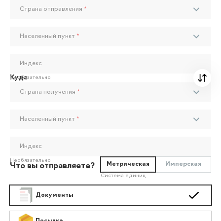
Страна отправления
*
Населенный пункт
*
Индекс
Куда
Необязательно
Страна получения
*
Населенный пункт
*
Индекс
Необязательно
Метрическая
Имперская
Что вы отправляете?
Система единиц
Документы
Посылка