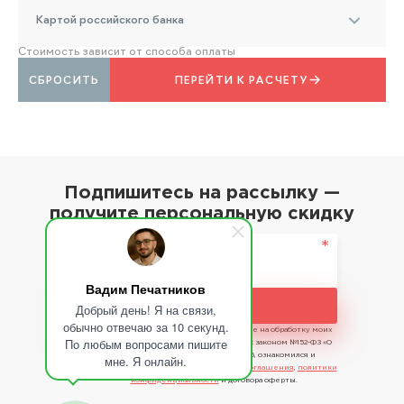
Картой российского банка
Стоимость зависит от способа оплаты
СБРОСИТЬ
ПЕРЕЙТИ К РАСЧЕТУ
Подпишитесь на рассылку —
получите персональную скидку
Вадим Печатников
Подписаться
Добрый день! Я на связи,
обычно отвечаю за 10 секунд.
Отправляя сведения, я даю свое согласие на обработку моих
По любым вопросами пишите
персональных данных в соответствии с законом №152-ФЗ «О
персональных данных» от 27.07.2006, ознакомился и
мне. Я онлайн.
принимаю условия
пользовательского соглашения
,
политики
конфиденциальности
и договора оферты.