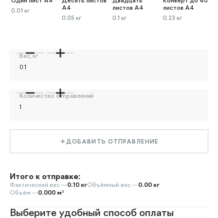
Один лист А4
Десять листов
Двадцать
Конверт до 40
К
А4
листов А4
листов А4
л
0.01 кг
0.05 кг
0.1 кг
0.23 кг
0
Вес, кг
Количество отправлений
ДОБАВИТЬ ОТПРАВЛЕНИЕ
Итого к отправке:
Фактический вес —
0.10 кг
Объёмный вес —
0.00 кг
Объём —
0.000 м³
Выберите удобный способ оплаты