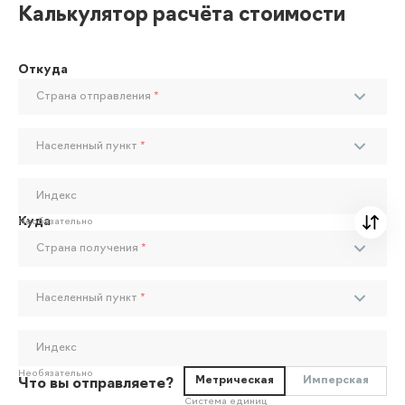
Калькулятор расчёта стоимости
Откуда
Страна отправления
*
Населенный пункт
*
Индекс
Куда
Необязательно
Страна получения
*
Населенный пункт
*
Индекс
Необязательно
Метрическая
Имперская
Что вы отправляете?
Система единиц