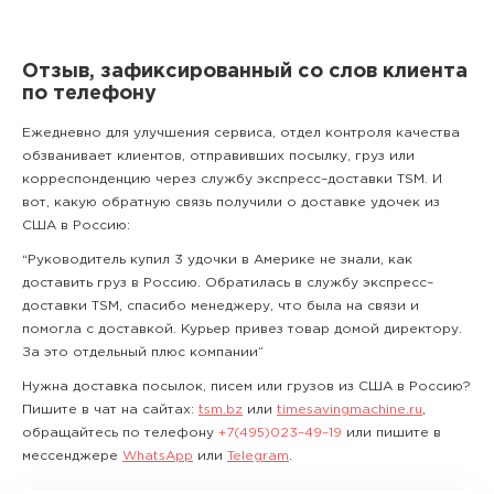
Отзыв, зафиксированный со слов клиента
по телефону
Ежедневно для улучшения сервиса, отдел контроля качества
обзванивает клиентов, отправивших посылку, груз или
корреспонденцию через службу экспресс–доставки TSM. И
вот, какую обратную связь получили о доставке удочек из
США в Россию:
“Руководитель купил 3 удочки в Америке не знали, как
доставить груз в Россию. Обратилась в службу экспресс–
доставки TSM, спасибо менеджеру, что была на связи и
помогла с доставкой. Курьер привез товар домой директору.
За это отдельный плюс компании”
Нужна доставка посылок, писем или грузов из США в Россию?
Пишите в чат на сайтах:
tsm.bz
или
timesavingmachine.ru
,
обращайтесь по телефону
+7(495)023–49–19
или пишите в
мессенджере
WhatsApp
или
Telegram
.