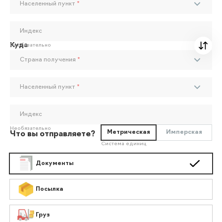
Населенный пункт
*
Индекс
Куда
Необязательно
Страна получения
*
Населенный пункт
*
Индекс
Необязательно
Метрическая
Имперская
Что вы отправляете?
Система единиц
Документы
Посылка
Груз