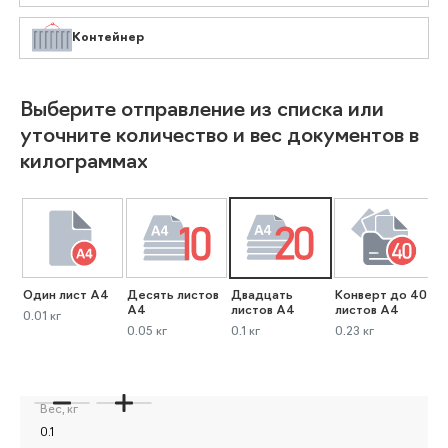
Контейнер
Выберите отправление из списка или
уточните количество и вес документов в
килограммах
Один лист А4
Десять листов
Двадцать
Конверт до 40
К
А4
листов А4
листов А4
л
0.01 кг
0.05 кг
0.1 кг
0.23 кг
0
Вес, кг