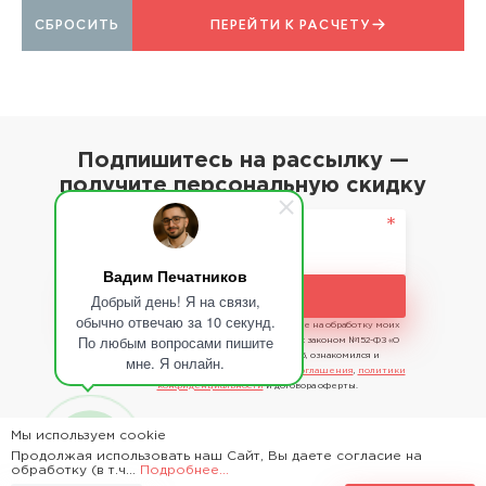
СБРОСИТЬ
ПЕРЕЙТИ К РАСЧЕТУ
Подпишитесь на рассылку —
получите персональную скидку
Вадим Печатников
Подписаться
Добрый день! Я на связи,
обычно отвечаю за 10 секунд.
Отправляя сведения, я даю свое согласие на обработку моих
По любым вопросами пишите
персональных данных в соответствии с законом №152-ФЗ «О
персональных данных» от 27.07.2006, ознакомился и
мне. Я онлайн.
принимаю условия
пользовательского соглашения
,
политики
конфиденциальности
и договора оферты.
Мы используем cookie
Продолжая использовать наш Сайт, Вы даете согласие на
2026 - Time Saving Machine ©
обработку (в т.ч...
Подробнее...