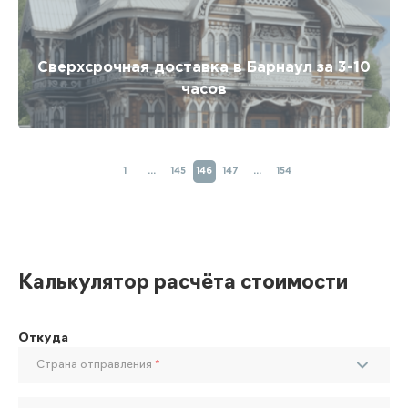
Сверхсрочная доставка в Барнаул за 3-10
часов
1
…
145
146
147
…
154
Калькулятор расчёта стоимости
Откуда
Страна отправления
*