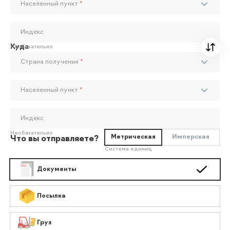
Населенный пункт
*
Индекс
Куда
Необязательно
Страна получения
*
Населенный пункт
*
Индекс
Необязательно
Метрическая
Имперская
Что вы отправляете?
Система единиц
Документы
Посылка
Груз