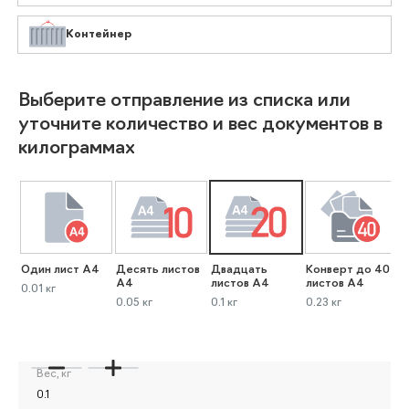
Контейнер
Выберите отправление из списка или
уточните количество и вес документов в
килограммах
Один лист А4
Десять листов
Двадцать
Конверт до 40
К
А4
листов А4
листов А4
л
0.01 кг
0.05 кг
0.1 кг
0.23 кг
0
Вес, кг