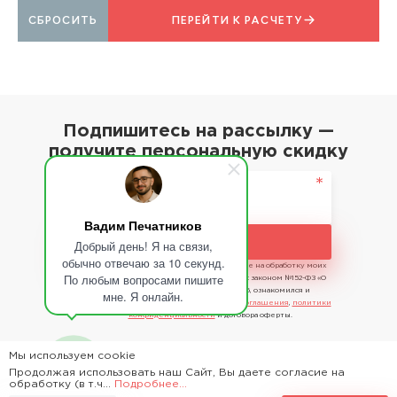
СБРОСИТЬ
ПЕРЕЙТИ К РАСЧЕТУ
Подпишитесь на рассылку —
получите персональную скидку
Вадим Печатников
Подписаться
Добрый день! Я на связи,
обычно отвечаю за 10 секунд.
Отправляя сведения, я даю свое согласие на обработку моих
По любым вопросами пишите
персональных данных в соответствии с законом №152-ФЗ «О
персональных данных» от 27.07.2006, ознакомился и
мне. Я онлайн.
принимаю условия
пользовательского соглашения
,
политики
конфиденциальности
и договора оферты.
Мы используем cookie
Продолжая использовать наш Сайт, Вы даете согласие на
2026 - Time Saving Machine ©
обработку (в т.ч...
Подробнее...