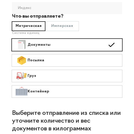
Индекс
Что вы отправляете?
Необязательно
Метрическая
Имперская
Система единиц
Документы
Посылка
Груз
Контейнер
Выберите отправление из списка или
уточните количество и вес
документов в килограммах