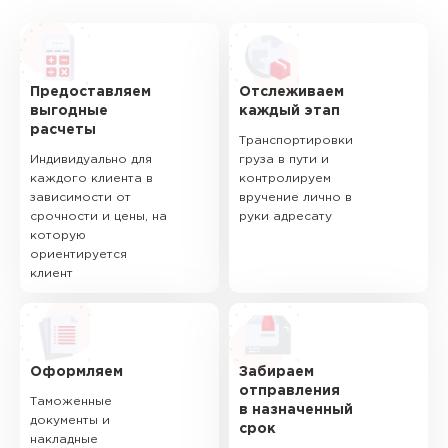
Предоставляем
Отслеживаем
выгодные
каждый этап
расчеты
Транспортировки
Индивидуально для
груза в пути и
каждого клиента в
контролируем
зависимости от
вручение лично в
срочности и цены, на
руки адресату
которую
ориентируется
клиент
Оформляем
Забираем
отправления
Таможенные
в назначенный
документы и
срок
накладные