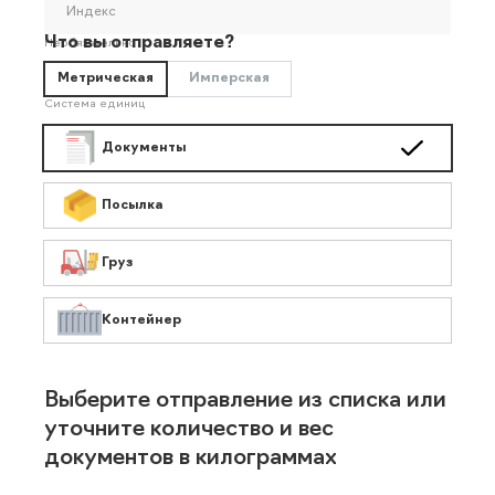
Индекс
Что вы отправляете?
Необязательно
Метрическая
Имперская
Система единиц
Документы
Посылка
Груз
Контейнер
Выберите отправление из списка или
уточните количество и вес
документов в килограммах