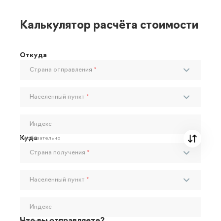
Калькулятор расчёта стоимости
Откуда
Страна отправления
*
Населенный пункт
*
Индекс
Куда
Необязательно
Страна получения
*
Населенный пункт
*
Индекс