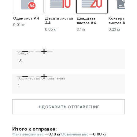
Один лист А4
Десять листов
Двадцать
Конверт до 40
А4
листов А4
листов А4
0.01 кг
0.05 кг
0.1 кг
0.23 кг
Вес, кг
Количество отправлений
ДОБАВИТЬ ОТПРАВЛЕНИЕ
Итого к отправке:
Фактический вес —
0.10 кг
Объёмный вес —
0.00 кг