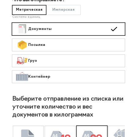
Что вы отправляете?
Необязательно
Метрическая
Имперская
Система единиц
Документы
Посылка
Груз
Контейнер
Выберите отправление из списка или
уточните количество и вес
документов в килограммах