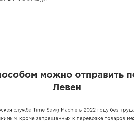
ат за 2–4 рабочих дня.
пособом можно отправить п
Левен
ская служба Time Savig Machie в 2022 году без труд
жимым, кроме запрещенных к перевозке товаров м