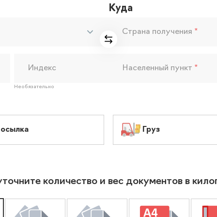
Куда
Страна получения
*
Индекс
Населенный пункт
*
Необязательно
осылка
Груз
уточните количество и вес документов в кил