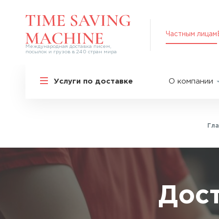
Частным лицам
Международная доставка писем,
посылок и грузов в 240 стран мира
Решения для частных лиц
Услуги по доставке
О компании
Международная доставка
О нас
Курьерская доставка по России и
СНГ
Партнер
Экспресс-доставка в Россию
Гла
Пресс-це
Специальные сервисы
Оплата
Самые срочные тарифы
Вакансии
Перевозка специальных грузов
Акции
Дос
Дополнительные услуги
Упаковка
Популярные направления
Таможен