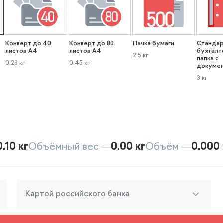
Конверт до 40
Конверт до 80
Пачка бумаги
Стандар
листов А4
листов А4
бухгалт
2.5 кг
папка с
0.23 кг
0.45 кг
докуме
3 кг
0.10 кг
Объёмный вес —
0.00 кг
Объём —
0.000 
Картой российского банка