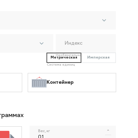
Индекс
Необязательно
Метрическая
Имперская
Система единиц
Контейнер
ограммах
Вес, кг