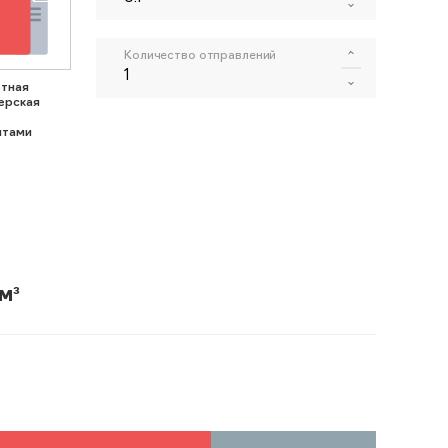
Количество отправлений
тная
ерская
нтами
м³