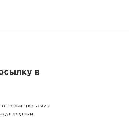
осылку в
а отправит посылку в
еждународным