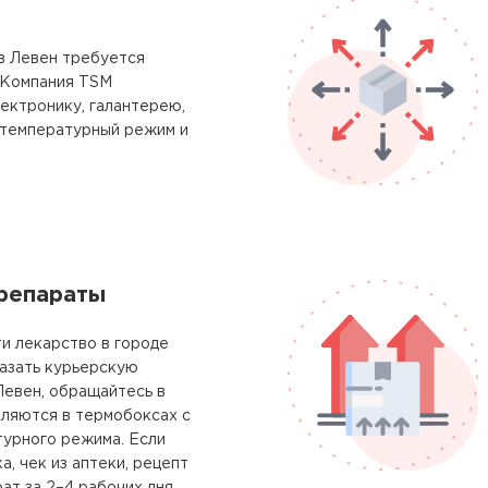
в Левен требуется
 Компания TSM
лектронику, галантерею,
 температурный режим и
репараты
ти лекарство в городе
казать курьерскую
Левен, обращайтесь в
вляются в термобоксах с
урного режима. Если
а, чек из аптеки, рецепт