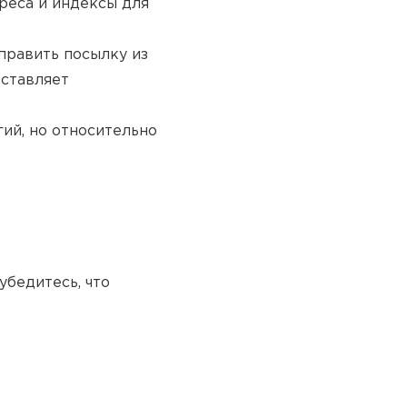
реса и индексы для
править посылку из
оставляет
ий, но относительно
убедитесь, что