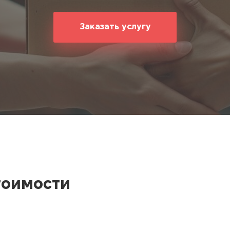
ование
ние
Заказать услугу
тоимости