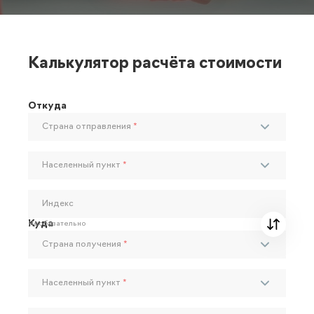
Калькулятор расчёта стоимости
Откуда
Страна отправления
*
Населенный пункт
*
Индекс
Куда
Необязательно
Страна получения
*
Населенный пункт
*