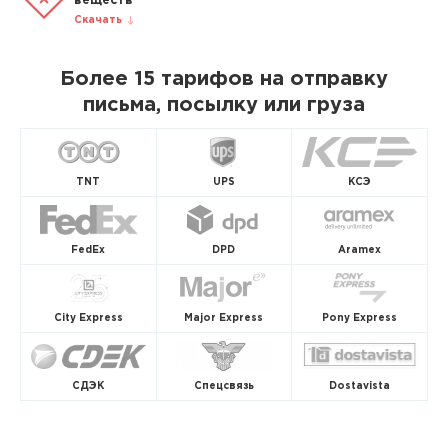
веществ
Скачать
Более 15 тарифов на отправку
письма, посылку или груза
TNT
UPS
КСЭ
FedEx
DPD
Aramex
City Express
Major Express
Pony Express
СДЭК
Спецсвязь
Dostavista