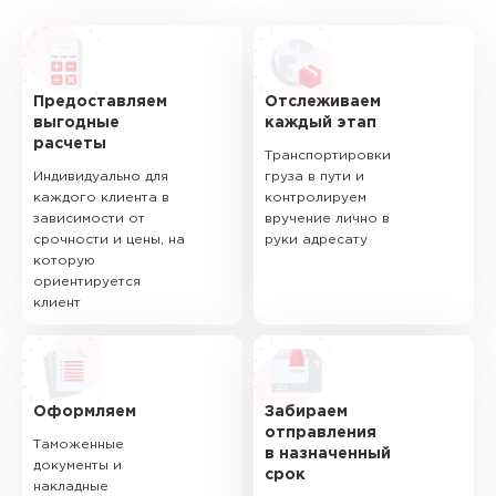
Предоставляем
Отслеживаем
выгодные
каждый этап
расчеты
Транспортировки
Индивидуально для
груза в пути и
каждого клиента в
контролируем
зависимости от
вручение лично в
срочности и цены, на
руки адресату
которую
ориентируется
клиент
Оформляем
Забираем
отправления
Таможенные
в назначенный
документы и
срок
накладные