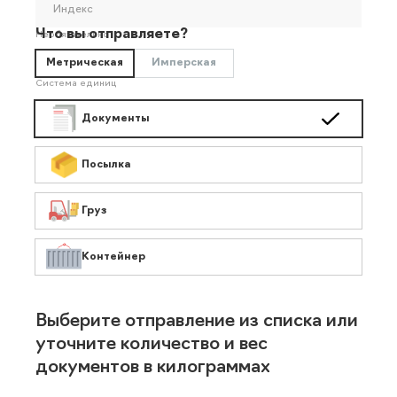
Индекс
Что вы отправляете?
Необязательно
Метрическая
Имперская
Система единиц
Документы
Посылка
Груз
Контейнер
Выберите отправление из списка или
уточните количество и вес
документов в килограммах