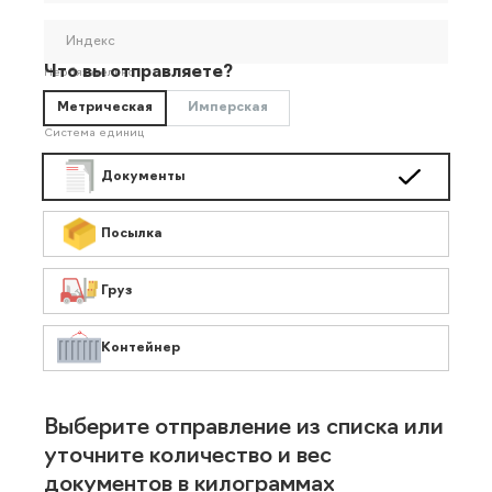
Индекс
Что вы отправляете?
Необязательно
Метрическая
Имперская
Система единиц
Документы
Посылка
Груз
Контейнер
Выберите отправление из списка или
уточните количество и вес
документов в килограммах