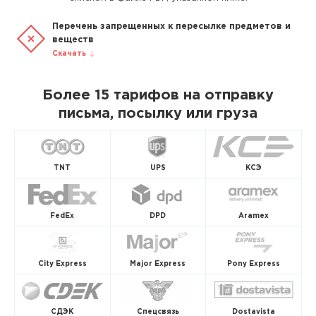
Перечень запрещенных к пересылке предметов и
веществ
Скачать
Более 15 тарифов на отправку
письма, посылку или груза
TNT
UPS
КСЭ
FedEx
DPD
Aramex
City Express
Major Express
Pony Express
СДЭК
Спецсвязь
Dostavista