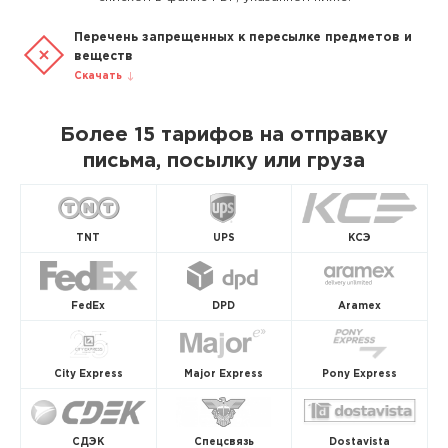
Перечень запрещенных к пересылке предметов и
веществ
Скачать
Более 15 тарифов на отправку
письма, посылку или груза
TNT
UPS
КСЭ
FedEx
DPD
Aramex
City Express
Major Express
Pony Express
СДЭК
Спецсвязь
Dostavista