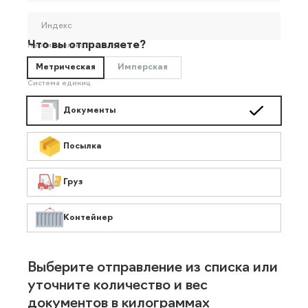
Индекс
Что вы отправляете?
Необязательно
Метрическая
Имперская
Система единиц
Документы
Посылка
Груз
Контейнер
Выберите отправление из списка или
уточните количество и вес
документов в килограммах