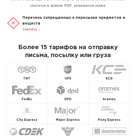
списком в файле PDF, указанном ниже.
Перечень запрещенных к пересылке предметов и
веществ
Скачать
Более 15 тарифов на отправку
письма, посылку или груза
TNT
UPS
КСЭ
FedEx
DPD
Aramex
City Express
Major Express
Pony Express