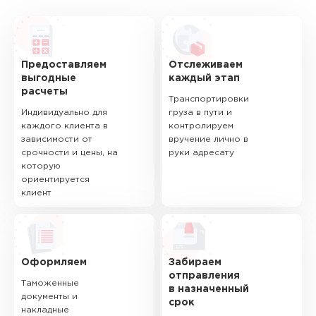
Предоставляем
Отслеживаем
выгодные
каждый этап
расчеты
Транспортировки
Индивидуально для
груза в пути и
каждого клиента в
контролируем
зависимости от
вручение лично в
срочности и цены, на
руки адресату
которую
ориентируется
клиент
Оформляем
Забираем
отправления
Таможенные
в назначенный
документы и
срок
накладные