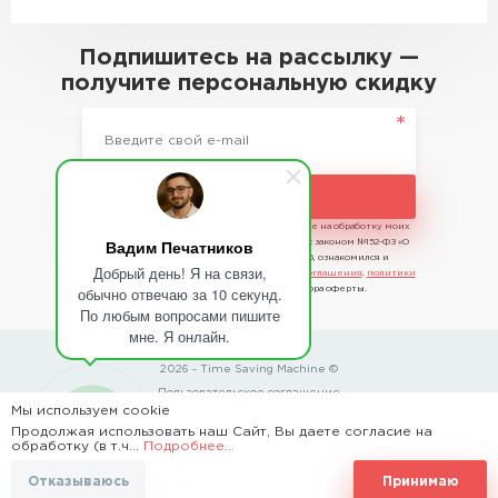
Подпишитесь на рассылку —
получите персональную скидку
Подписаться
Отправляя сведения, я даю свое согласие на обработку моих
Вадим Печатников
персональных данных в соответствии с законом №152-ФЗ «О
персональных данных» от 27.07.2006, ознакомился и
Добрый день! Я на связи,
принимаю условия
пользовательского соглашения
,
политики
обычно отвечаю за 10 секунд.
конфиденциальности
и договора оферты.
По любым вопросами пишите
мне. Я онлайн.
2026 - Time Saving Machine ©
Пользовательское соглашение
Мы используем cookie
Политика конфиденциальности
Продолжая использовать наш Сайт, Вы даете согласие на
обработку (в т.ч...
Подробнее...
BannerText_Seraphinite Accelerator
Отказываюсь
Принимаю
Turns on site high speed to be attractive for people and search