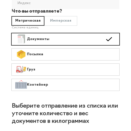
Индекс
Что вы отправляете?
Необязательно
Метрическая
Имперская
Система единиц
Документы
Посылка
Груз
Контейнер
Выберите отправление из списка или
уточните количество и вес
документов в килограммах