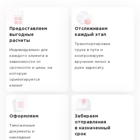
Предоставляем
Отслеживаем
выгодные
каждый этап
расчеты
Транспортировки
Индивидуально для
груза в пути и
каждого клиента в
контролируем
зависимости от
вручение лично в
срочности и цены, на
руки адресату
которую
ориентируется
клиент
Оформляем
Забираем
отправления
Таможенные
в назначенный
документы и
срок
накладные