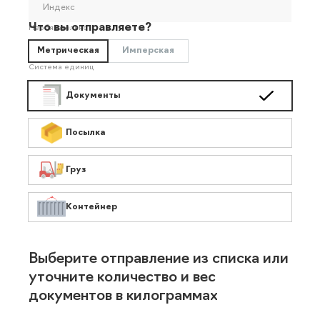
Индекс
Что вы отправляете?
Необязательно
Метрическая
Имперская
Система единиц
Документы
Посылка
Груз
Контейнер
Выберите отправление из списка или
уточните количество и вес
документов в килограммах