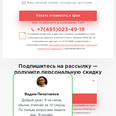
Узнать стоимость и срок
или позвоните в компанию TSM
+7(495)023-49-19
Отправляя сведения, я даю свое согласие на обработку моих
персональных данных в соответствии с законом №152-ФЗ «О
персональных данных» от 27.07.2006, ознакомился и
принимаю условия
пользовательского соглашения
,
политики
конфиденциальности
и договора оферты.
Подпишитесь на рассылку —
получите персональную скидку
Вадим Печатников
Подписаться
Добрый день! Я на связи,
обычно отвечаю за 10 секунд.
Отправляя сведения, я даю свое согласие на обработку моих
По любым вопросами пишите
персональных данных в соответствии с законом №152-ФЗ «О
персональных данных» от 27.07.2006, ознакомился и
мне. Я онлайн.