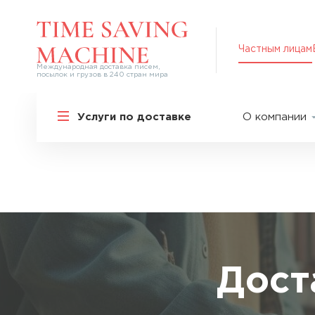
Частным лицам
Международная доставка писем,
посылок и грузов в 240 стран мира
Решения для частных лиц
Услуги по доставке
О компании
Международная доставка
О нас
Курьерская доставка по России и
СНГ
Партнер
Экспресс-доставка в Россию
Пресс-це
Специальные сервисы
Оплата
Самые срочные тарифы
Вакансии
Перевозка специальных грузов
Акции
Дост
Дополнительные услуги
Упаковка
Популярные направления
Таможен