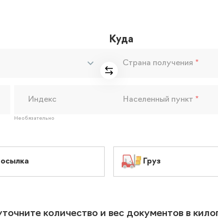
Куда
Страна получения
*
Индекс
Населенный пункт
*
Необязательно
осылка
Груз
уточните количество и вес документов в кил