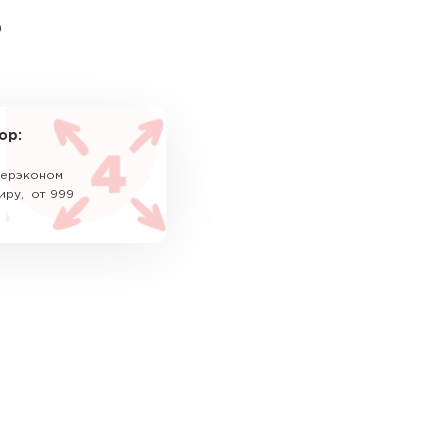
ь
ор:
уперэконом
иру, от 999