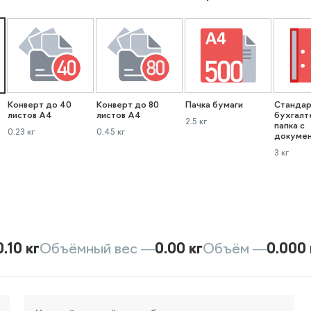
Конверт до 40
Конверт до 80
Пачка бумаги
Стандар
листов А4
листов А4
бухгалт
2.5 кг
папка с
0.23 кг
0.45 кг
докуме
3 кг
0.10 кг
Объёмный вес —
0.00 кг
Объём —
0.000 