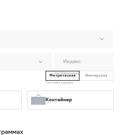
Индекс
Необязательно
Метрическая
Имперская
Система единиц
Контейнер
ограммах