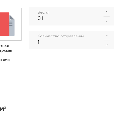
Вес, кг
Количество отправлений
тная
ерская
нтами
м³