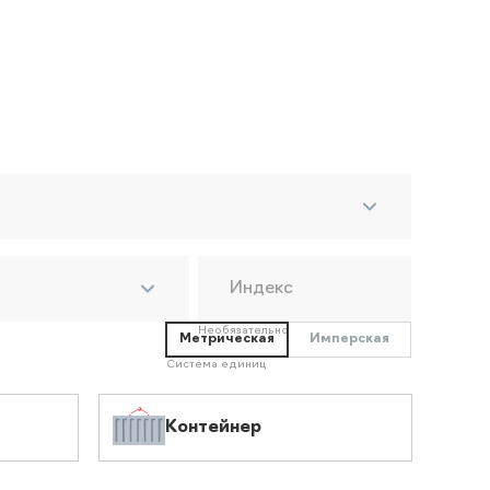
Индекс
Необязательно
Метрическая
Имперская
Система единиц
Контейнер