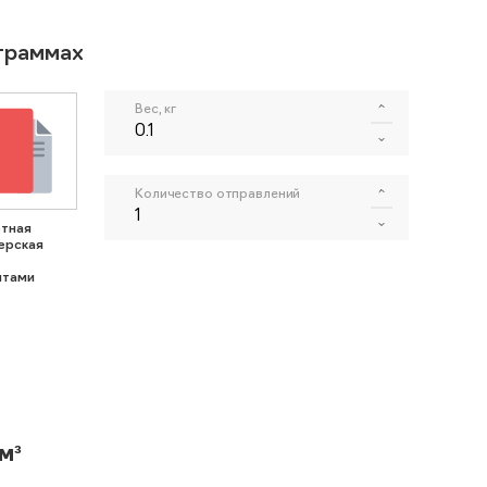
ограммах
Вес, кг
Количество отправлений
тная
ерская
нтами
м³