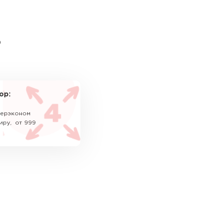
ь
ор:
уперэконом
иру, от 999