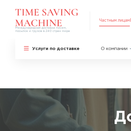
Частным лицам
Международная доставка писем,
посылок и грузов в 240 стран мира
Решения для частных лиц
Услуги по доставке
О компании
Международная доставка
О нас
Курьерская доставка по России и
СНГ
Партнер
Экспресс-доставка в Россию
Пресс-це
Специальные сервисы
Оплата
Самые срочные тарифы
Вакансии
Перевозка специальных грузов
Акции
Д
Дополнительные услуги
Упаковка
Популярные направления
Таможен