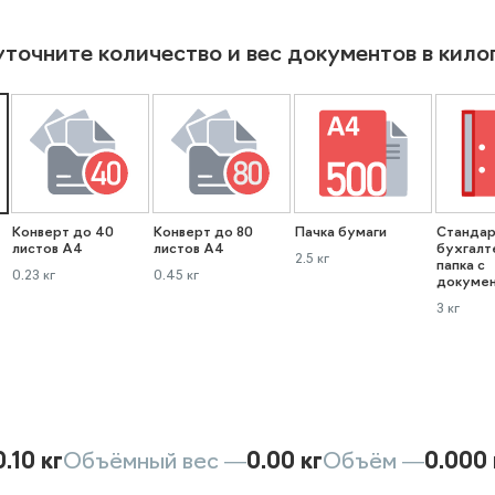
уточните количество и вес документов в кил
Конверт до 40
Конверт до 80
Пачка бумаги
Стандар
листов А4
листов А4
бухгалт
2.5 кг
папка с
0.23 кг
0.45 кг
докуме
3 кг
0.10 кг
Объёмный вес —
0.00 кг
Объём —
0.000 