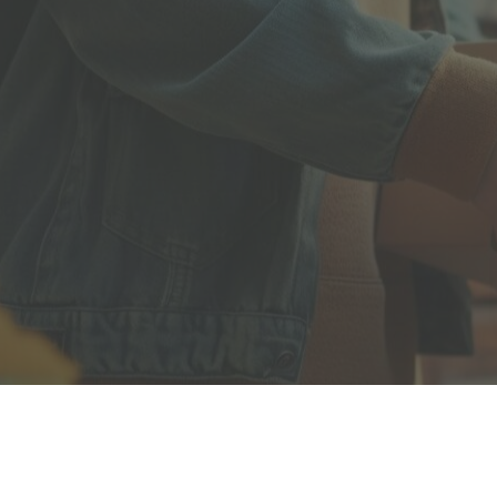
Полезная информация
декларир
О компании
Страхова
Помощь