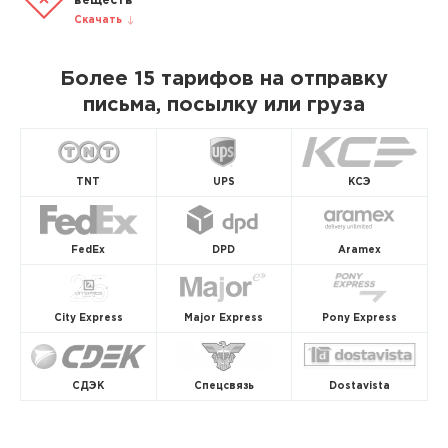
веществ
Скачать
Более 15 тарифов на отправку
письма, посылку или груза
TNT
UPS
КСЭ
FedEx
DPD
Aramex
City Express
Major Express
Pony Express
СДЭК
Спецсвязь
Dostavista