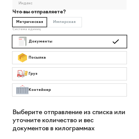
Индекс
Что вы отправляете?
Необязательно
Метрическая
Имперская
Система единиц
Документы
Посылка
Груз
Контейнер
Выберите отправление из списка или
уточните количество и вес
документов в килограммах