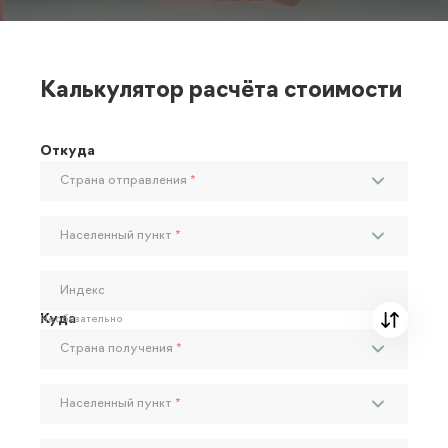
Калькулятор расчёта стоимости
Откуда
Страна отправления
*
Населенный пункт
*
Индекс
Куда
Необязательно
Страна получения
*
Населенный пункт
*