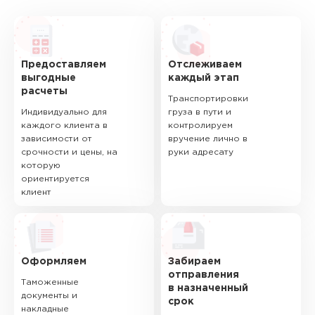
Предоставляем
Отслеживаем
выгодные
каждый этап
расчеты
Транспортировки
Индивидуально для
груза в пути и
каждого клиента в
контролируем
зависимости от
вручение лично в
срочности и цены, на
руки адресату
которую
ориентируется
клиент
Оформляем
Забираем
отправления
Таможенные
в назначенный
документы и
срок
накладные