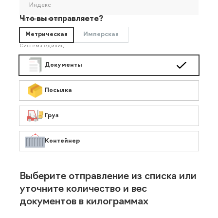
Индекс
Что вы отправляете?
Необязательно
Метрическая
Имперская
Система единиц
Документы
Посылка
Груз
Контейнер
Выберите отправление из списка или
уточните количество и вес
документов в килограммах