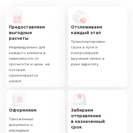
Предоставляем
Отслеживаем
выгодные
каждый этап
расчеты
Транспортировки
Индивидуально для
груза в пути и
каждого клиента в
контролируем
зависимости от
вручение лично в
срочности и цены, на
руки адресату
которую
ориентируется
клиент
Оформляем
Забираем
отправления
Таможенные
в назначенный
документы и
срок
накладные