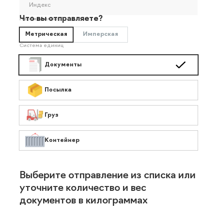
Индекс
Что вы отправляете?
Необязательно
Метрическая
Имперская
Система единиц
Документы
Посылка
Груз
Контейнер
Выберите отправление из списка или
уточните количество и вес
документов в килограммах