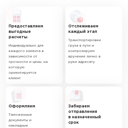
Предоставляем
Отслеживаем
выгодные
каждый этап
расчеты
Транспортировки
Индивидуально для
груза в пути и
каждого клиента в
контролируем
зависимости от
вручение лично в
срочности и цены, на
руки адресату
которую
ориентируется
клиент
Оформляем
Забираем
отправления
Таможенные
в назначенный
документы и
срок
накладные