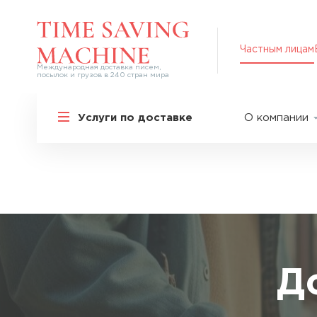
Частным лицам
Международная доставка писем,
посылок и грузов в 240 стран мира
Решения для частных лиц
Услуги по доставке
О компании
Международная доставка
О нас
Курьерская доставка по России и
СНГ
Партнер
Экспресс-доставка в Россию
Пресс-це
Специальные сервисы
Оплата
Самые срочные тарифы
Вакансии
Перевозка специальных грузов
Акции
Д
Дополнительные услуги
Упаковка
Популярные направления
Таможен