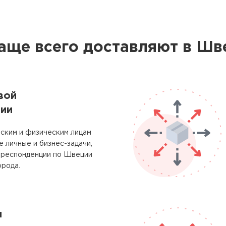
аще всего доставляют в Ш
вой
ии
ским и физическим лицам
 личные и бизнес-задачи,
рреспонденции по Швеции
орода.
м