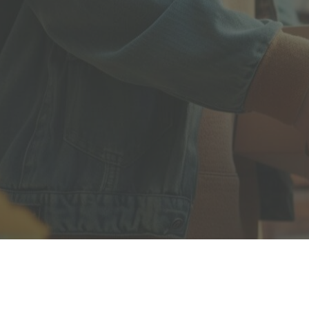
Полезная информация
декларир
О компании
Страхова
Помощь