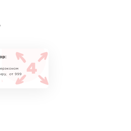
ь
ор:
уперэконом
иру, от 999