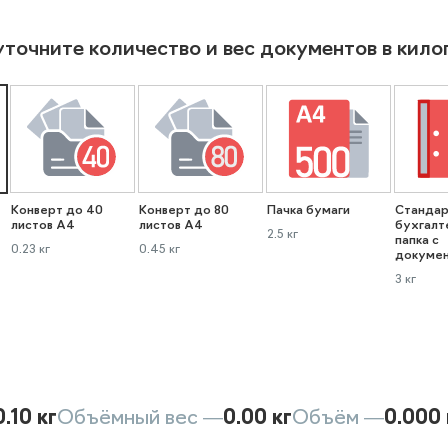
уточните количество и вес документов в кил
Конверт до 40
Конверт до 80
Пачка бумаги
Стандар
листов А4
листов А4
бухгалт
2.5 кг
папка с
0.23 кг
0.45 кг
докуме
3 кг
0.10 кг
Объёмный вес —
0.00 кг
Объём —
0.000 