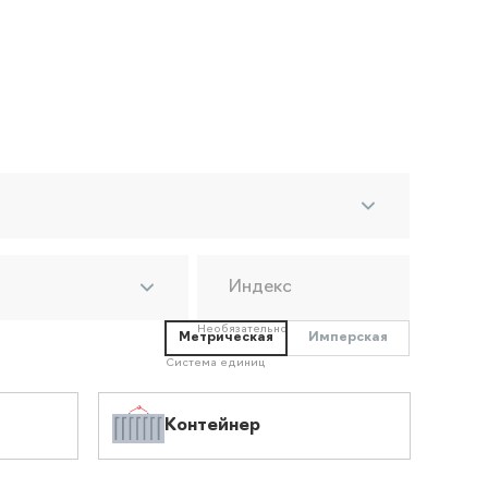
Индекс
Необязательно
Метрическая
Имперская
Система единиц
Контейнер