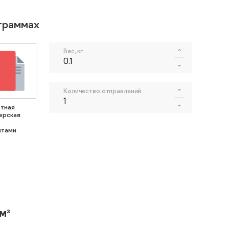
ограммах
Вес, кг
Количество отправлений
тная
ерская
нтами
м³