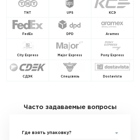
TNT
UPS
КСЭ
FedEx
DPD
Aramex
City Express
Major Express
Pony Express
СДЭК
Спецсвязь
Dostavista
Часто задаваемые вопросы
Где взять упаковку?