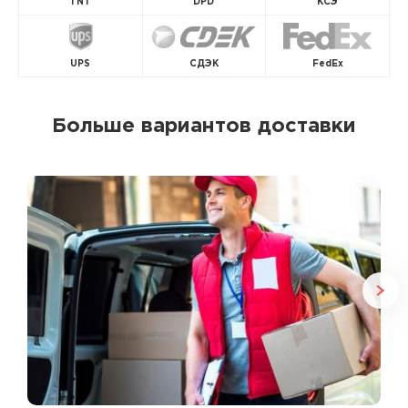
TNT
DPD
КСЭ
UPS
СДЭК
FedEx
Больше вариантов доставки