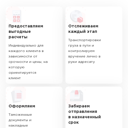
Предоставляем
Отслеживаем
выгодные
каждый этап
расчеты
Транспортировки
Индивидуально для
груза в пути и
каждого клиента в
контролируем
зависимости от
вручение лично в
срочности и цены, на
руки адресату
которую
ориентируется
клиент
Оформляем
Забираем
отправления
Таможенные
в назначенный
документы и
срок
накладные