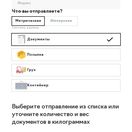
Индекс
Что вы отправляете?
Необязательно
Метрическая
Имперская
Система единиц
Документы
Посылка
Груз
Контейнер
Выберите отправление из списка или
уточните количество и вес
документов в килограммах