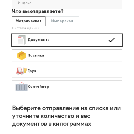
Индекс
Что вы отправляете?
Необязательно
Метрическая
Имперская
Система единиц
Документы
Посылка
Груз
Контейнер
Выберите отправление из списка или
уточните количество и вес
документов в килограммах