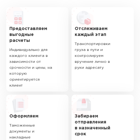
Предоставляем
Отслеживаем
выгодные
каждый этап
расчеты
Транспортировки
Индивидуально для
груза в пути и
каждого клиента в
контролируем
зависимости от
вручение лично в
срочности и цены, на
руки адресату
которую
ориентируется
клиент
Оформляем
Забираем
отправления
Таможенные
в назначенный
документы и
срок
накладные