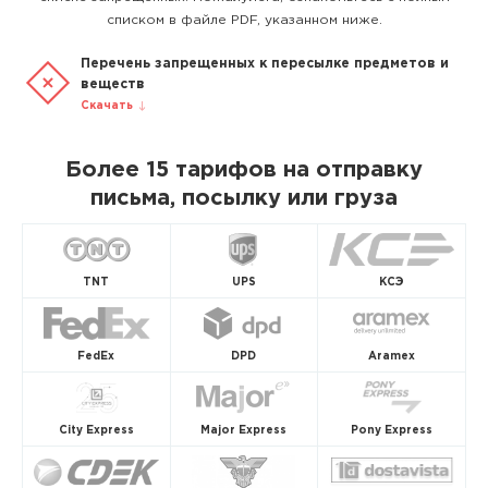
списком в файле PDF, указанном ниже.
Перечень запрещенных к пересылке предметов и
веществ
Скачать
Более 15 тарифов на отправку
письма, посылку или груза
TNT
UPS
КСЭ
FedEx
DPD
Aramex
City Express
Major Express
Pony Express