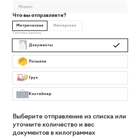
Индекс
Что вы отправляете?
Необязательно
Метрическая
Имперская
Система единиц
Документы
Посылка
Груз
Контейнер
Выберите отправление из списка или
уточните количество и вес
документов в килограммах