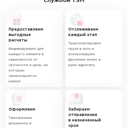
службой TSM
Предоставляем
Отслеживаем
выгодные
каждый этап
расчеты
Транспортировки
Индивидуально для
груза в пути и
каждого клиента в
контролируем
зависимости от
вручение лично в
срочности и цены, на
руки адресату
которую
ориентируется
клиент
Оформляем
Забираем
отправления
Таможенные
в назначенный
документы и
срок