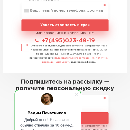
Узнать стоимость и срок
или позвоните в компанию TSM
+7(495)023-49-19
Отправляя сведения, я даю свое согласие на обработку моих
персональных данных в соответствии с законом №152-ФЗ «О
персональных данных» от 27.07.2006, ознакомился и
принимаю условия
пользовательского соглашения
,
политики
конфиденциальности
и договора оферты.
Подпишитесь на рассылку —
получите персональную скидку
Вадим Печатников
Подписаться
Добрый день! Я на связи,
обычно отвечаю за 10 секунд.
Отправляя сведения, я даю свое согласие на обработку моих
персональных данных в соответствии с законом №152-ФЗ «О