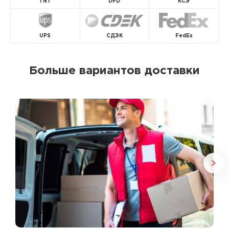
TNT
DPD
КСЭ
UPS
СДЭК
FedEx
Больше вариантов доставки