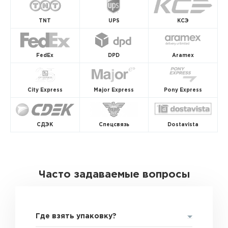
TNT
UPS
КСЭ
FedEx
DPD
Aramex
City Express
Major Express
Pony Express
СДЭК
Спецсвязь
Dostavista
Часто задаваемые вопросы
Где взять упаковку?