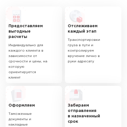
Предоставляем
Отслеживаем
выгодные
каждый этап
расчеты
Транспортировки
Индивидуально для
груза в пути и
каждого клиента в
контролируем
зависимости от
вручение лично в
срочности и цены, на
руки адресату
которую
ориентируется
клиент
Оформляем
Забираем
отправления
Таможенные
в назначенный
документы и
срок
накладные