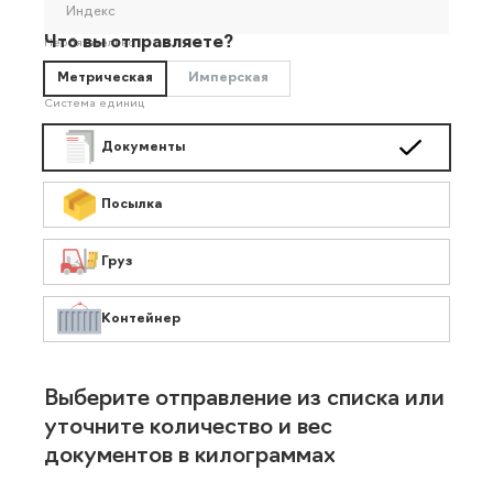
Индекс
Что вы отправляете?
Необязательно
Метрическая
Имперская
Система единиц
Документы
Посылка
Груз
Контейнер
Выберите отправление из списка или
уточните количество и вес
документов в килограммах