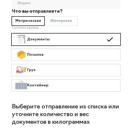
Индекс
Что вы отправляете?
Необязательно
Метрическая
Имперская
Система единиц
Документы
Посылка
Груз
Контейнер
Выберите отправление из списка или
уточните количество и вес
документов в килограммах