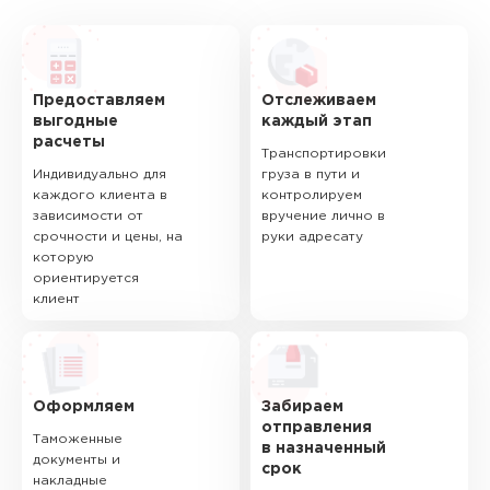
Предоставляем
Отслеживаем
выгодные
каждый этап
расчеты
Транспортировки
Индивидуально для
груза в пути и
каждого клиента в
контролируем
зависимости от
вручение лично в
срочности и цены, на
руки адресату
которую
ориентируется
клиент
Оформляем
Забираем
отправления
Таможенные
в назначенный
документы и
срок
накладные