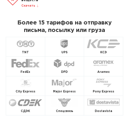
веществ
Скачать
Более 15 тарифов на отправку
письма, посылку или груза
TNT
UPS
КСЭ
FedEx
DPD
Aramex
City Express
Major Express
Pony Express
СДЭК
Спецсвязь
Dostavista