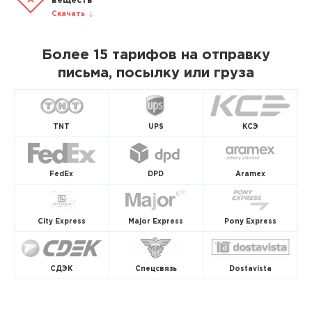
веществ
Скачать
Более 15 тарифов на отправку
письма, посылку или груза
TNT
UPS
КСЭ
FedEx
DPD
Aramex
City Express
Major Express
Pony Express
СДЭК
Спецсвязь
Dostavista