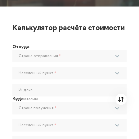
Калькулятор расчёта стоимости
Откуда
Страна отправления
*
Населенный пункт
*
Индекс
Куда
Необязательно
Страна получения
*
Населенный пункт
*