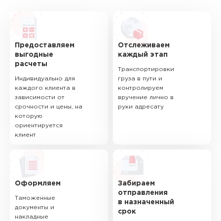
Предоставляем
Отслеживаем
выгодные
каждый этап
расчеты
Транспортировки
Индивидуально для
груза в пути и
каждого клиента в
контролируем
зависимости от
вручение лично в
срочности и цены, на
руки адресату
которую
ориентируется
клиент
Оформляем
Забираем
отправления
Таможенные
в назначенный
документы и
срок
накладные