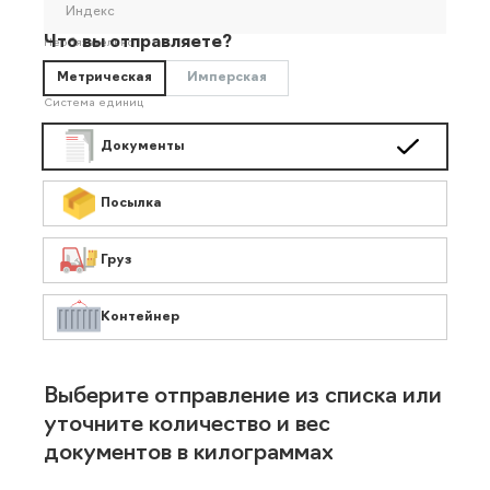
Индекс
Что вы отправляете?
Необязательно
Метрическая
Имперская
Система единиц
Документы
Посылка
Груз
Контейнер
Выберите отправление из списка или
уточните количество и вес
документов в килограммах