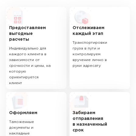
Предоставляем
Отслеживаем
выгодные
каждый этап
расчеты
Транспортировки
Индивидуально для
груза в пути и
каждого клиента в
контролируем
зависимости от
вручение лично в
срочности и цены, на
руки адресату
которую
ориентируется
клиент
Оформляем
Забираем
отправления
Таможенные
в назначенный
документы и
срок
накладные