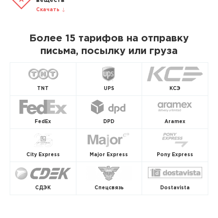
веществ
Скачать
Более 15 тарифов на отправку
письма, посылку или груза
TNT
UPS
КСЭ
FedEx
DPD
Aramex
City Express
Major Express
Pony Express
СДЭК
Спецсвязь
Dostavista