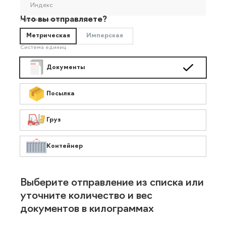
Индекс
Что вы отправляете?
Необязательно
Метрическая
Имперская
Система единиц
Документы
Посылка
Груз
Контейнер
Выберите отправление из списка или
уточните количество и вес
документов в килограммах