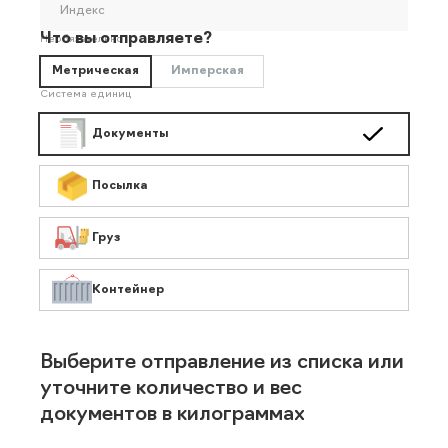
Индекс
Что вы отправляете?
Необязательно
Метрическая
Имперская
Система единиц
Документы
Посылка
Груз
Контейнер
Выберите отправление из списка или
уточните количество и вес
документов в килограммах