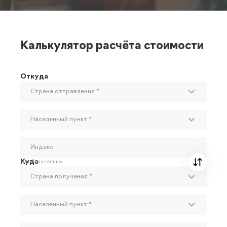
Калькулятор расчёта стоимости
Откуда
Страна отправления
*
Населенный пункт
*
Индекс
Куда
Необязательно
Страна получения
*
Населенный пункт
*