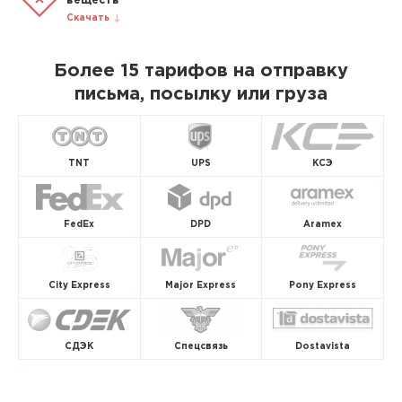
веществ
Скачать
Более 15 тарифов на отправку
письма, посылку или груза
TNT
UPS
КСЭ
FedEx
DPD
Aramex
City Express
Major Express
Pony Express
СДЭК
Спецсвязь
Dostavista