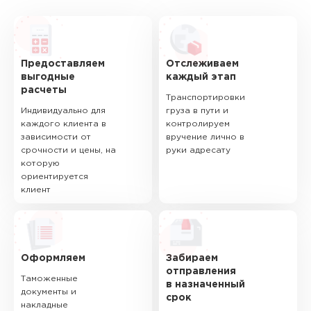
Предоставляем
Отслеживаем
выгодные
каждый этап
расчеты
Транспортировки
Индивидуально для
груза в пути и
каждого клиента в
контролируем
зависимости от
вручение лично в
срочности и цены, на
руки адресату
которую
ориентируется
клиент
Оформляем
Забираем
отправления
Таможенные
в назначенный
документы и
срок
накладные