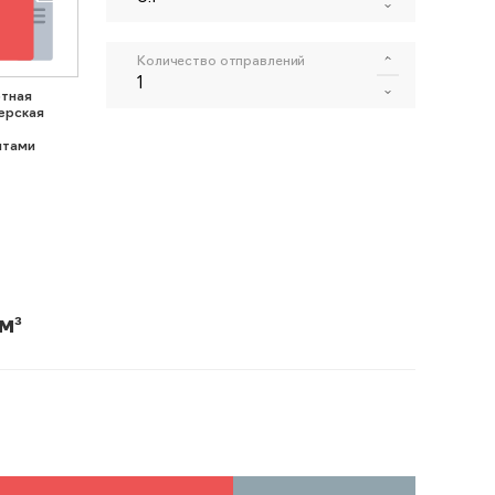
Количество отправлений
тная
ерская
нтами
м³