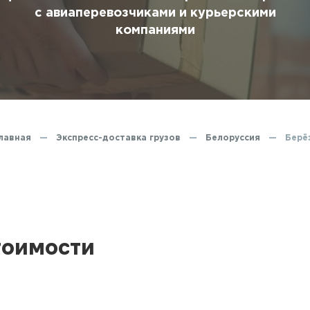
ование
с авиаперевозчиками и курьерскими
компаниями
ние
лавная
—
Экспресс-доставка грузов
—
Белоруссия
—
Берё
тоимости