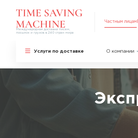
Частным лицам
Международная доставка писем,
посылок и грузов в 240 стран мира
Решения для частных лиц
Услуги по доставке
О компании
Международная доставка
О нас
Курьерская доставка по России и
СНГ
Партнер
Экспресс-доставка в Россию
Пресс-це
Специальные сервисы
Оплата
Эксп
Самые срочные тарифы
Вакансии
Перевозка специальных грузов
Акции
Дополнительные услуги
Упаковка
Популярные направления
Таможен