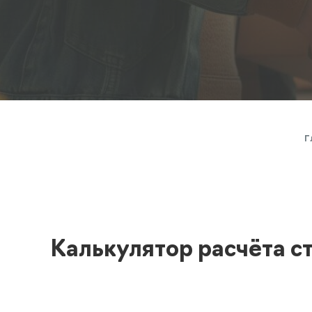
Полезная информация
декларир
О компании
Страхова
Помощь
Г
Калькулятор расчёта с