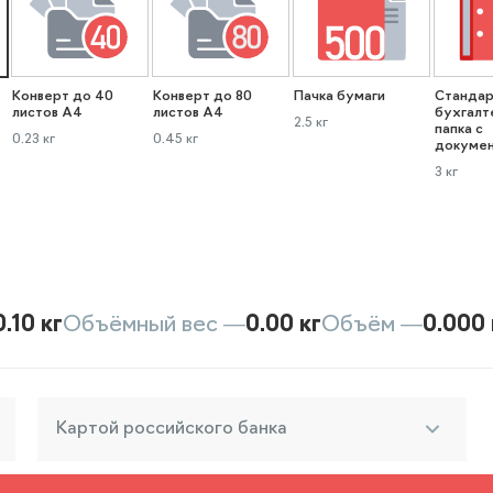
Конверт до 40
Конверт до 80
Пачка бумаги
Стандар
листов А4
листов А4
бухгалт
2.5 кг
папка с
0.23 кг
0.45 кг
докуме
3 кг
0.10 кг
Объёмный вес —
0.00 кг
Объём —
0.000 
Картой российского банка