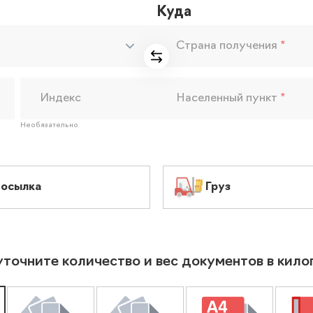
Куда
Страна получения
*
Индекс
Населенный пункт
*
Необязательно
осылка
Груз
уточните количество и вес документов в кил