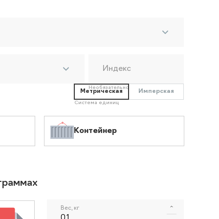
Индекс
Необязательно
Метрическая
Имперская
Система единиц
Контейнер
ограммах
Вес, кг