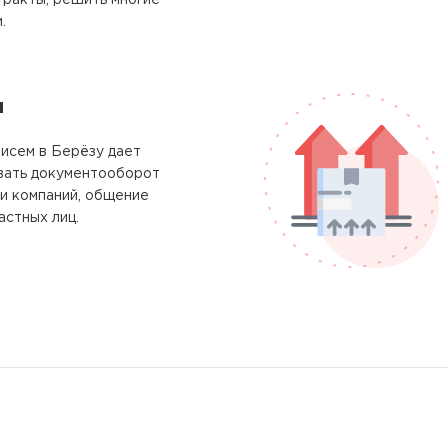
тракты, решить многие
.
м
исем в Берёзу дает
вать документооборот
и компаний, общение
астных лиц.