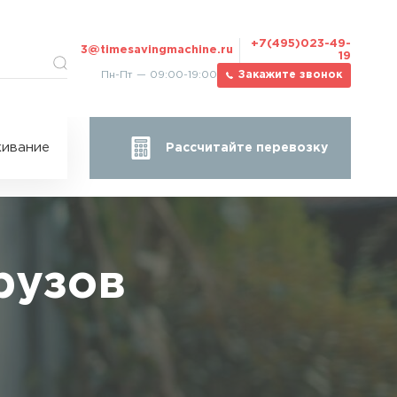
+7(495)023-49-
3@timesavingmachine.ru
19
Пн-Пт — 09:00-19:00
Закажите звонок
ицы
ивание
Рассчитайте перевозку
за
жа
рузов