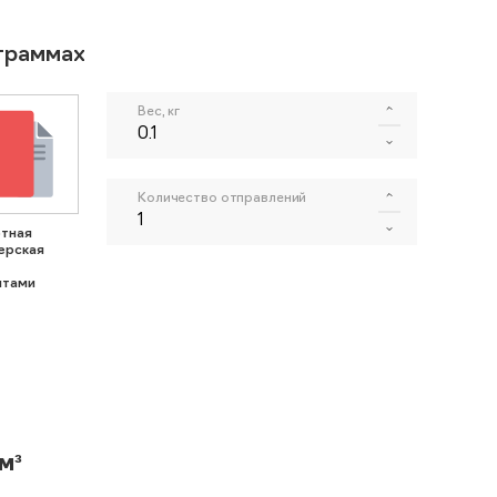
ограммах
Вес, кг
Количество отправлений
тная
ерская
нтами
м³