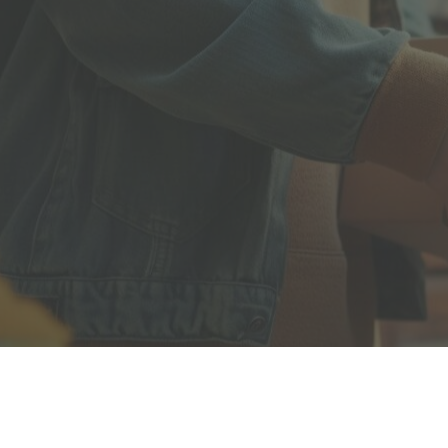
Полезная информация
декларир
О компании
Страхова
Помощь