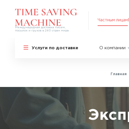
Частным лицам
Международная доставка писем,
посылок и грузов в 240 стран мира
Решения для частных лиц
Услуги по доставке
О компании
Международная доставка
О нас
Курьерская доставка по России и
СНГ
Партнер
Экспресс-доставка в Россию
Главная
Пресс-це
Специальные сервисы
Оплата
Самые срочные тарифы
Вакансии
Перевозка специальных грузов
Акции
Эксп
Дополнительные услуги
Упаковка
Популярные направления
Таможен