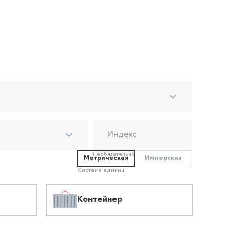
Индекс
Необязательно
Метрическая
Имперская
Система единиц
Контейнер