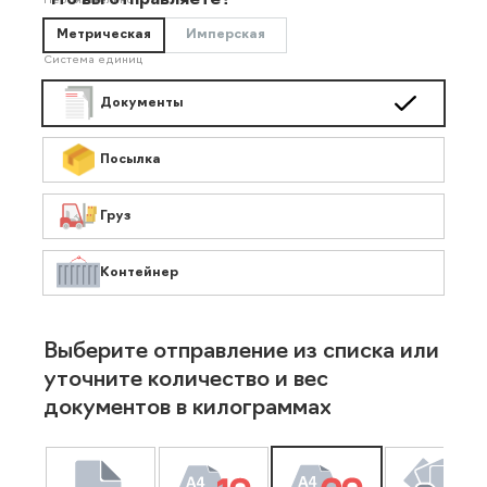
Что вы отправляете?
Необязательно
Метрическая
Имперская
Система единиц
Документы
Посылка
Груз
Контейнер
Выберите отправление из списка или
уточните количество и вес
документов в килограммах