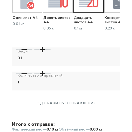
Один лист А4
Десять листов
Двадцать
Конверт до 40
А4
листов А4
листов А4
0.01 кг
0.05 кг
0.1 кг
0.23 кг
Вес, кг
Количество отправлений
ДОБАВИТЬ ОТПРАВЛЕНИЕ
Итого к отправке:
Фактический вес —
0.10 кг
Объёмный вес —
0.00 кг