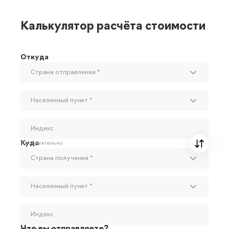
Калькулятор расчёта стоимости
Откуда
Страна отправления
*
Населенный пункт
*
Индекс
Куда
Необязательно
Страна получения
*
Населенный пункт
*
Индекс