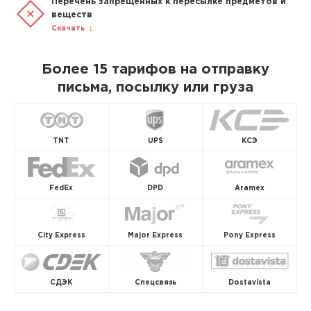
Перечень запрещенных к пересылке предметов и
веществ
Скачать
Более 15 тарифов на отправку
письма, посылку или груза
TNT
UPS
КСЭ
FedEx
DPD
Aramex
City Express
Major Express
Pony Express
СДЭК
Спецсвязь
Dostavista