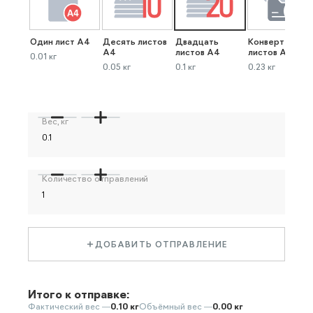
Один лист А4
Десять листов
Двадцать
Конверт до 40
А4
листов А4
листов А4
0.01 кг
0.05 кг
0.1 кг
0.23 кг
Вес, кг
Количество отправлений
ДОБАВИТЬ ОТПРАВЛЕНИЕ
Итого к отправке:
Фактический вес —
0.10 кг
Объёмный вес —
0.00 кг