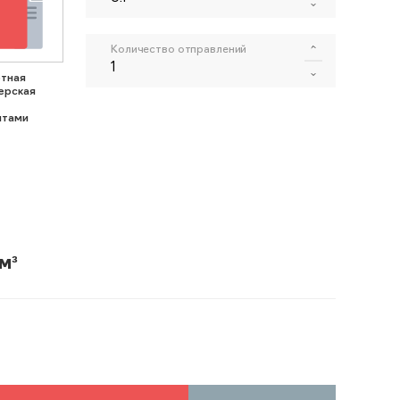
Количество отправлений
тная
ерская
нтами
м³