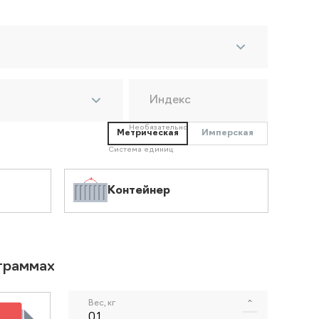
Индекс
Необязательно
Метрическая
Имперская
Система единиц
Контейнер
ограммах
Вес, кг