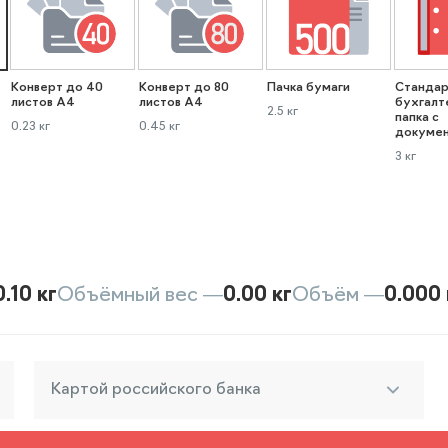
Конверт до 40
Конверт до 80
Пачка бумаги
Стандар
листов А4
листов А4
бухгалт
2.5 кг
папка с
0.23 кг
0.45 кг
докуме
3 кг
0.10 кг
Объёмный вес —
0.00 кг
Объём —
0.000 
Картой российского банка