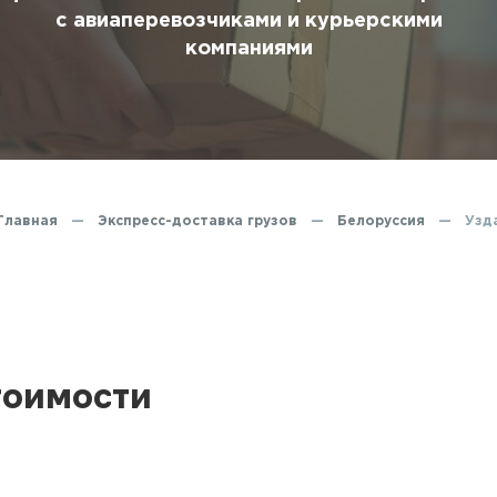
ование
с авиаперевозчиками и курьерскими
компаниями
ние
Главная
—
Экспресс-доставка грузов
—
Белоруссия
—
Узд
тоимости