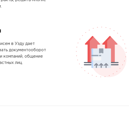
тракты, решить многие
.
м
исем в Узду дает
вать документооборот
и компаний, общение
астных лиц.