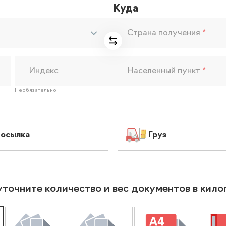
Куда
Страна получения
*
Индекс
Населенный пункт
*
Необязательно
осылка
Груз
уточните количество и вес документов в кил