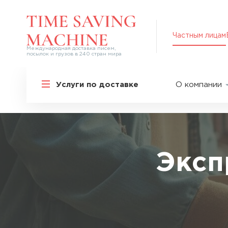
Частным лицам
Международная доставка писем,
посылок и грузов в 240 стран мира
Решения для частных лиц
Услуги по доставке
О компании
Международная доставка
О нас
Курьерская доставка по России и
СНГ
Партнер
Экспресс-доставка в Россию
Пресс-це
Специальные сервисы
Оплата
Эксп
Самые срочные тарифы
Вакансии
Перевозка специальных грузов
Акции
Дополнительные услуги
Упаковка
Популярные направления
Таможен