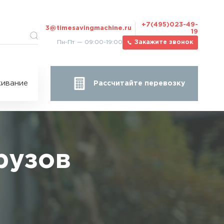
+7(495)023-49-
3@timesavingmachine.ru
19
Пн-Пт — 09:00-19:00
Закажите звонок
ицы
ивание
Рассчитайте перевозку
за
жа
рузов