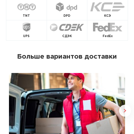
TNT
DPD
КСЭ
UPS
СДЭК
FedEx
Больше вариантов доставки