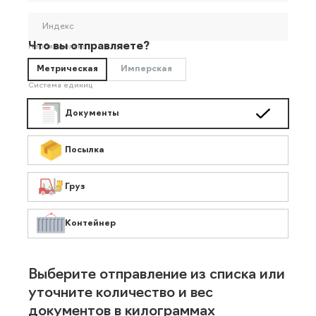
Индекс
Что вы отправляете?
Необязательно
Метрическая
Имперская
Система единиц
Документы
Посылка
Груз
Контейнер
Выберите отправление из списка или
уточните количество и вес
документов в килограммах