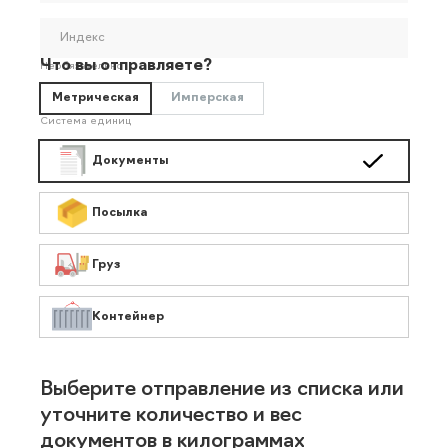
Индекс
Что вы отправляете?
Необязательно
Метрическая
Имперская
Система единиц
Документы
Посылка
Груз
Контейнер
Выберите отправление из списка или
уточните количество и вес
документов в килограммах