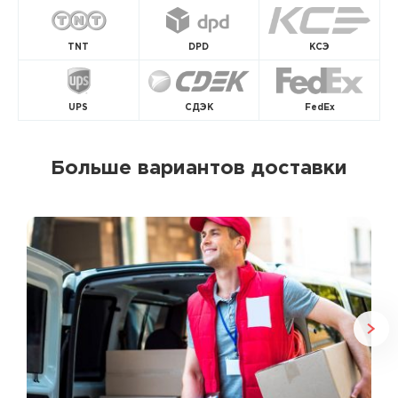
TNT
DPD
КСЭ
UPS
СДЭК
FedEx
Больше вариантов доставки