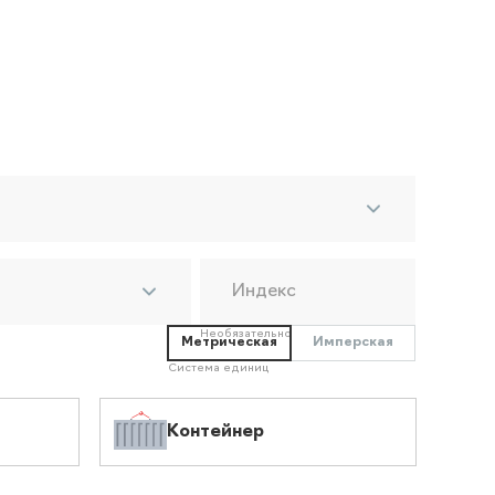
Индекс
Необязательно
Метрическая
Имперская
Система единиц
Контейнер