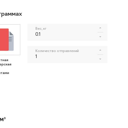
ограммах
Вес, кг
Количество отправлений
тная
ерская
нтами
м³