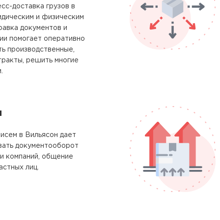
сс-доставка грузов в
идическим и физическим
равка документов и
ии помогает оперативно
ть производственные,
тракты, решить многие
.
м
исем в Вильясон дает
вать документооборот
и компаний, общение
астных лиц.