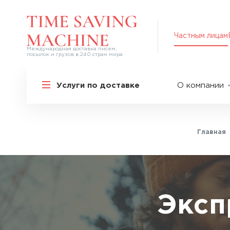
Частным лицам
Международная доставка писем,
посылок и грузов в 240 стран мира
Решения для частных лиц
Услуги по доставке
О компании
Международная доставка
О нас
Курьерская доставка по России и
СНГ
Партнер
Экспресс-доставка в Россию
Главная
Пресс-це
Специальные сервисы
Оплата
Самые срочные тарифы
Вакансии
Перевозка специальных грузов
Акции
Эксп
Дополнительные услуги
Упаковка
Популярные направления
Таможен