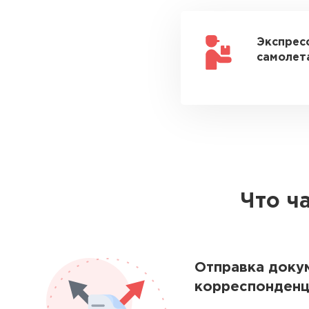
Экспрес
самолета
Что ч
Отправка доку
корреспонденц