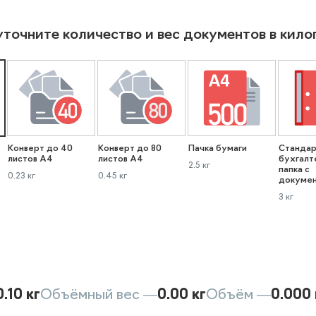
уточните количество и вес документов в кил
Конверт до 40
Конверт до 80
Пачка бумаги
Стандар
листов А4
листов А4
бухгалт
2.5 кг
папка с
0.23 кг
0.45 кг
докуме
3 кг
0.10 кг
Объёмный вес —
0.00 кг
Объём —
0.000 