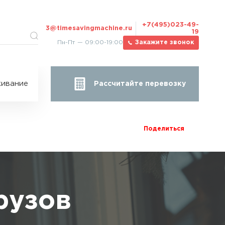
+7(495)023-49-
3@timesavingmachine.ru
19
Пн-Пт — 09:00-19:00
Закажите звонок
ицы
ивание
Рассчитайте перевозку
за
жа
Поделиться
рузов