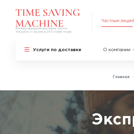
Частным лицам
Международная доставка писем,
посылок и грузов в 240 стран мира
Решения для частных лиц
Услуги по доставке
О компании
Международная доставка
О нас
Курьерская доставка по России и
СНГ
Партнер
Экспресс-доставка в Россию
Главная
Пресс-це
Специальные сервисы
Оплата
Самые срочные тарифы
Вакансии
Перевозка специальных грузов
Акции
Эксп
Дополнительные услуги
Упаковка
Популярные направления
Таможен