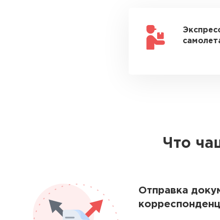
Экспрес
самолета
Что ча
Отправка доку
корреспонденц