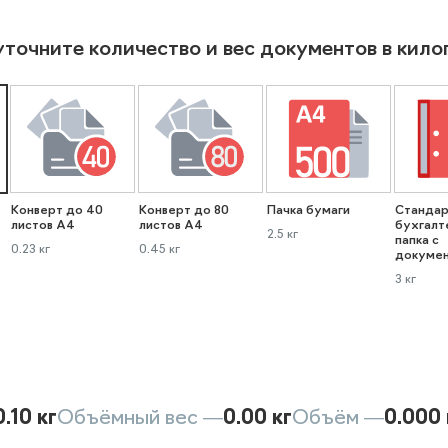
уточните количество и вес документов в кил
Конверт до 40
Конверт до 80
Пачка бумаги
Стандар
листов А4
листов А4
бухгалт
2.5 кг
папка с
0.23 кг
0.45 кг
докуме
3 кг
0.10 кг
Объёмный вес —
0.00 кг
Объём —
0.000 