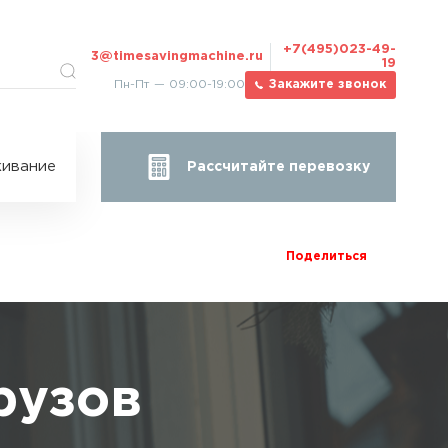
+7(495)023-49-
3@timesavingmachine.ru
19
Пн-Пт — 09:00-19:00
Закажите звонок
ицы
ивание
Рассчитайте перевозку
за
жа
Поделиться
рузов