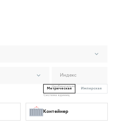
Индекс
Необязательно
Метрическая
Имперская
Система единиц
Контейнер