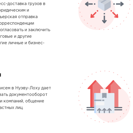
сс-доставка грузов в
юридическим и
рьерская отправка
корреспонденции
огласовать и заключить
говые и другие
гие личные и бизнес-
м
исем в Нуэву-Лоху дает
вать документооборот
и компаний, общение
астных лиц.