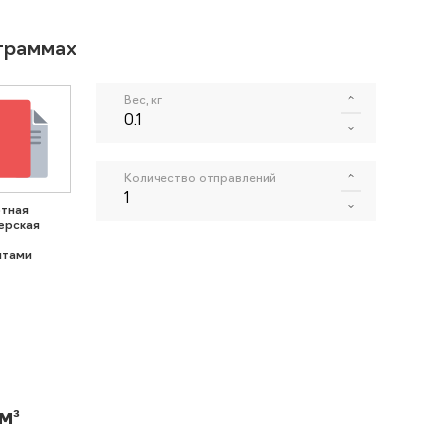
ограммах
Вес, кг
Количество отправлений
тная
ерская
нтами
м³