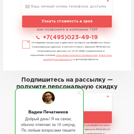
Узнать стоимость и срок
или позвоните в компанию TSM
+7(495)023-49-19
Отправляя сведения, я даю свое согласие на обработку моих
персональных данных в соответствии с законом №152-ФЗ «О
персональных данных» от 27.07.2006, ознакомился и
принимаю условия
пользовательского соглашения
,
политики
конфиденциальности
и договора оферты.
Подпишитесь на рассылку —
получите персональную скидку
Вадим Печатников
Подписаться
Добрый день! Я на связи,
обычно отвечаю за 10 секунд.
Отправляя сведения, я даю свое согласие на обработку моих
По любым вопросами пишите
персональных данных в соответствии с законом №152-ФЗ «О
персональных данных» от 27.07.2006, ознакомился и