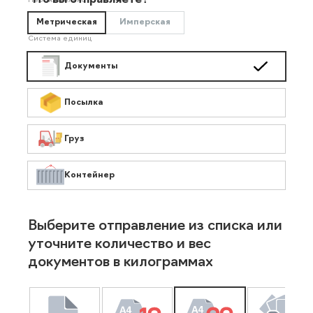
Что вы отправляете?
Необязательно
Метрическая
Имперская
Система единиц
Документы
Посылка
Груз
Контейнер
Выберите отправление из списка или
уточните количество и вес
документов в килограммах