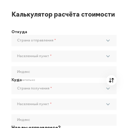
Калькулятор расчёта стоимости
Откуда
Страна отправления
*
Населенный пункт
*
Индекс
Куда
Необязательно
Страна получения
*
Населенный пункт
*
Индекс