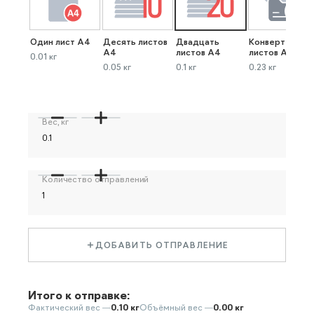
Один лист А4
Десять листов
Двадцать
Конверт до 40
А4
листов А4
листов А4
0.01 кг
0.05 кг
0.1 кг
0.23 кг
Вес, кг
Количество отправлений
ДОБАВИТЬ ОТПРАВЛЕНИЕ
Итого к отправке:
Фактический вес —
0.10 кг
Объёмный вес —
0.00 кг