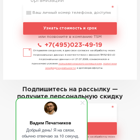
организации
Узнать стоимость и срок
или позвоните в компанию TSM
+7(495)023-49-19
Отправляя сведения, я даю свое согласие на обработку моих
персональных данных в соответствии с законом №152-ФЗ «О
персональных данных» от 27.07.2006, ознакомился и
принимаю условия
пользовательского соглашения
,
политики
конфиденциальности
и договора оферты.
Подпишитесь на рассылку —
получите персональную скидку
Вадим Печатников
Подписаться
Добрый день! Я на связи,
обычно отвечаю за 10 секунд.
Отправляя сведения, я даю свое согласие на обработку моих