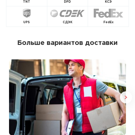
TNT
DPD
КСЭ
UPS
СДЭК
FedEx
Больше вариантов доставки