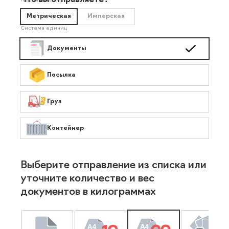
Что вы отправляете?
Необязательно
Метрическая
Имперская
Система единиц
Документы
Посылка
Груз
Контейнер
Выберите отправление из списка или
уточните количество и вес
документов в килограммах