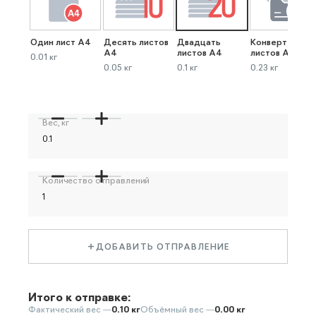
Один лист А4
Десять листов
Двадцать
Конверт до 40
А4
листов А4
листов А4
0.01 кг
0.05 кг
0.1 кг
0.23 кг
Вес, кг
Количество отправлений
ДОБАВИТЬ ОТПРАВЛЕНИЕ
Итого к отправке:
Фактический вес —
0.10 кг
Объёмный вес —
0.00 кг