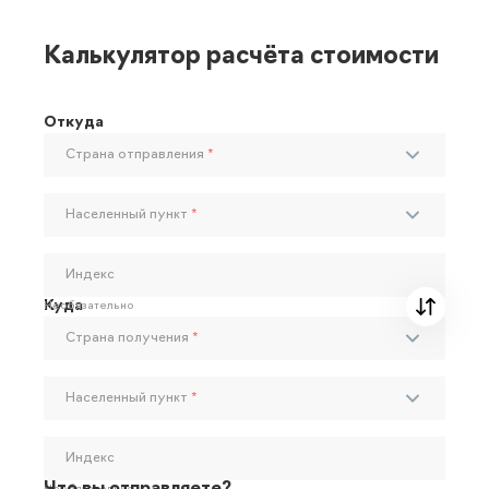
Калькулятор расчёта стоимости
Откуда
Страна отправления
*
Населенный пункт
*
Индекс
Куда
Необязательно
Страна получения
*
Населенный пункт
*
Индекс