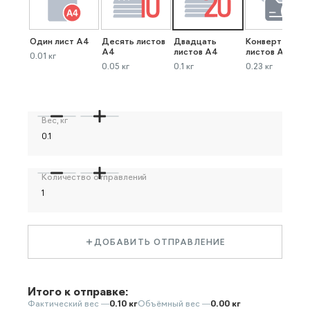
Один лист А4
Десять листов
Двадцать
Конверт до 40
А4
листов А4
листов А4
0.01 кг
0.05 кг
0.1 кг
0.23 кг
Вес, кг
Количество отправлений
ДОБАВИТЬ ОТПРАВЛЕНИЕ
Итого к отправке:
Фактический вес —
0.10 кг
Объёмный вес —
0.00 кг