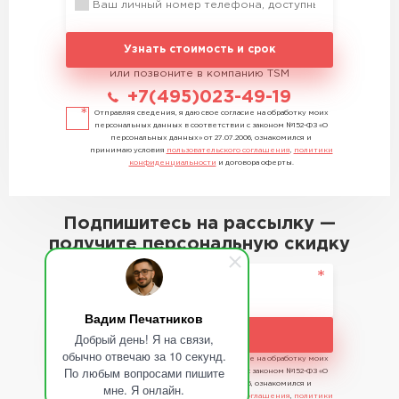
Узнать стоимость и срок
или позвоните в компанию TSM
+7(495)023-49-19
Отправляя сведения, я даю свое согласие на обработку моих
персональных данных в соответствии с законом №152-ФЗ «О
персональных данных» от 27.07.2006, ознакомился и
принимаю условия
пользовательского соглашения
,
политики
конфиденциальности
и договора оферты.
Подпишитесь на рассылку —
получите персональную скидку
Вадим Печатников
Подписаться
Добрый день! Я на связи,
обычно отвечаю за 10 секунд.
Отправляя сведения, я даю свое согласие на обработку моих
По любым вопросами пишите
персональных данных в соответствии с законом №152-ФЗ «О
персональных данных» от 27.07.2006, ознакомился и
мне. Я онлайн.
принимаю условия
пользовательского соглашения
,
политики