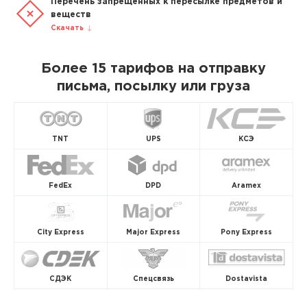
Перечень запрещенных к пересылке предметов и
веществ
Скачать
Более 15 тарифов на отправку
письма, посылку или груза
TNT
UPS
КСЭ
FedEx
DPD
Aramex
City Express
Major Express
Pony Express
СДЭК
Спецсвязь
Dostavista