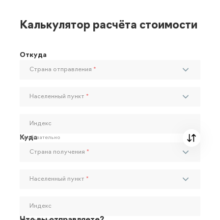
Калькулятор расчёта стоимости
Откуда
Страна отправления
*
Населенный пункт
*
Индекс
Куда
Необязательно
Страна получения
*
Населенный пункт
*
Индекс