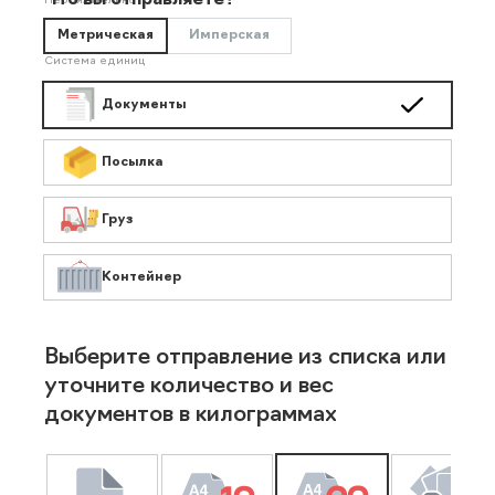
Что вы отправляете?
Необязательно
Метрическая
Имперская
Система единиц
Документы
Посылка
Груз
Контейнер
Выберите отправление из списка или
уточните количество и вес
документов в килограммах