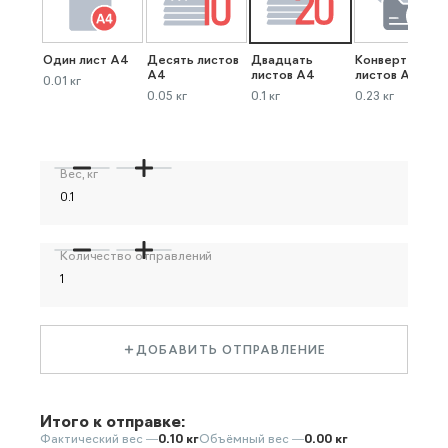
Один лист А4
Десять листов
Двадцать
Конверт до 40
А4
листов А4
листов А4
0.01 кг
0.05 кг
0.1 кг
0.23 кг
Вес, кг
Количество отправлений
ДОБАВИТЬ ОТПРАВЛЕНИЕ
Итого к отправке:
Фактический вес —
0.10 кг
Объёмный вес —
0.00 кг