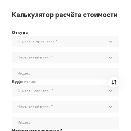
Калькулятор расчёта стоимости
Откуда
Страна отправления
*
Населенный пункт
*
Индекс
Куда
Необязательно
Страна получения
*
Населенный пункт
*
Индекс