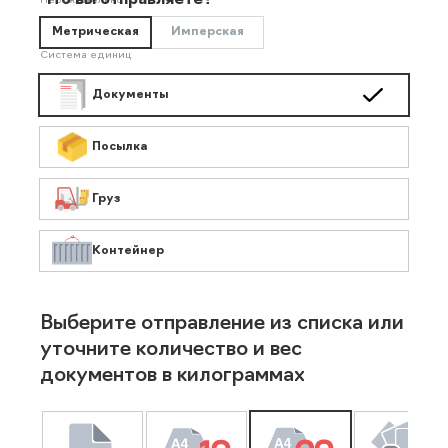
Что вы отправляете?
Необязательно
Метрическая
Имперская
Система единиц
Документы
Посылка
Груз
Контейнер
Выберите отправление из списка или
уточните количество и вес
документов в килограммах