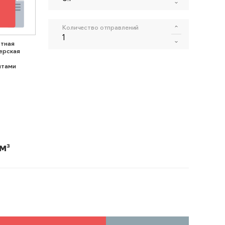
Количество отправлений
тная
ерская
нтами
м³