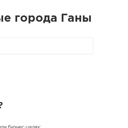
ые города Ганы
?
или бизнес-целях: