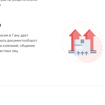
тракты, решить многие
.
м
исем в Гану дает
вать документооборот
и компаний, общение
астных лиц.