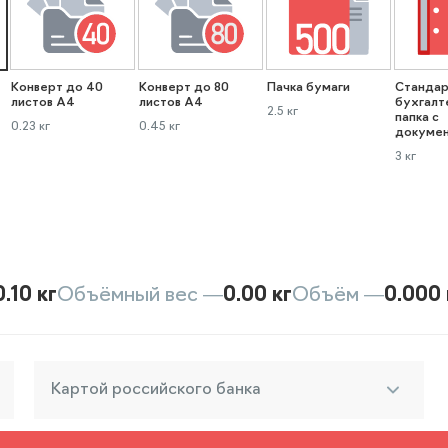
Конверт до 40
Конверт до 80
Пачка бумаги
Стандар
листов А4
листов А4
бухгалт
2.5 кг
папка с
0.23 кг
0.45 кг
докуме
3 кг
0.10 кг
Объёмный вес —
0.00 кг
Объём —
0.000 
Картой российского банка