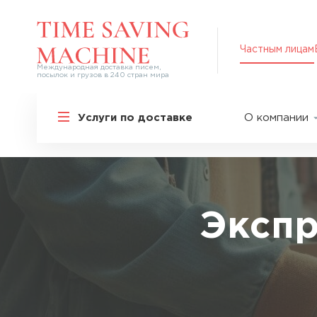
Частным лицам
Международная доставка писем,
посылок и грузов в 240 стран мира
Решения для частных лиц
Услуги по доставке
О компании
Международная доставка
О нас
Курьерская доставка по России и
СНГ
Партнер
Экспресс-доставка в Россию
Пресс-це
Специальные сервисы
Оплата
Экспр
Самые срочные тарифы
Вакансии
Перевозка специальных грузов
Акции
Дополнительные услуги
Упаковка
Популярные направления
Таможен