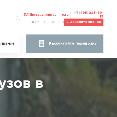
+7(495)023-49-
3@timesavingmachine.ru
19
Пн-Пт — 09:00-19:00
Закажите звонок
ицы
ивание
Рассчитайте перевозку
за
жа
узов в