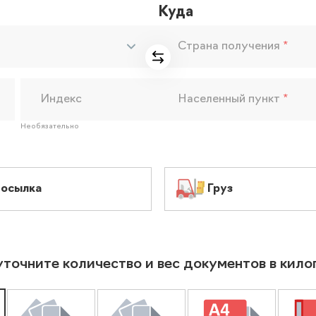
Куда
Страна получения
*
Индекс
Населенный пункт
*
Необязательно
осылка
Груз
уточните количество и вес документов в кил