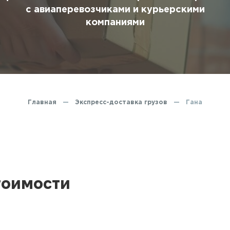
ование
с авиаперевозчиками и курьерскими
компаниями
ние
Главная
—
Экспресс-доставка грузов
—
Гана
тоимости