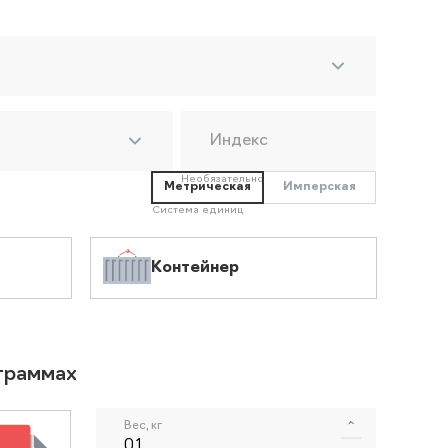
Индекс
Необязательно
Метрическая
Имперская
Система единиц
Контейнер
ограммах
Вес, кг