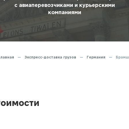
ование
с авиаперевозчиками и курьерскими
компаниями
ние
Главная
—
Экспресс-доставка грузов
—
Германия
—
Брамш
тоимости