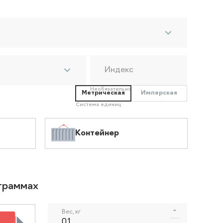
Индекс
Необязательно
Метрическая
Имперская
Система единиц
Контейнер
ограммах
Вес, кг