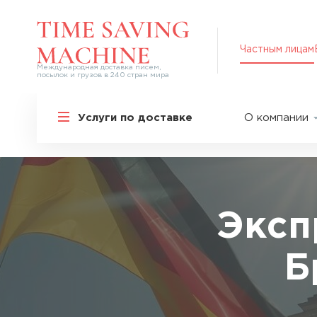
Частным лицам
Международная доставка писем,
посылок и грузов в 240 стран мира
Решения для частных лиц
Услуги по доставке
О компании
Международная доставка
О нас
Курьерская доставка по России и
СНГ
Партнер
Экспресс-доставка в Россию
Пресс-це
Специальные сервисы
Оплата
Эксп
Самые срочные тарифы
Вакансии
Перевозка специальных грузов
Б
Акции
Дополнительные услуги
Упаковка
Популярные направления
Таможен