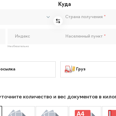
Куда
Страна получения
*
Индекс
Населенный пункт
*
Необязательно
осылка
Груз
уточните количество и вес документов в кил