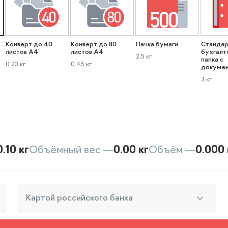
Конверт до 40
Конверт до 80
Пачка бумаги
Стандар
листов А4
листов А4
бухгалт
2.5 кг
папка с
0.23 кг
0.45 кг
докуме
3 кг
0.10 кг
Объёмный вес —
0.00 кг
Объём —
0.000 
Картой российского банка