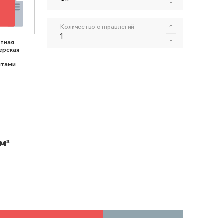
Количество отправлений
тная
ерская
нтами
м³