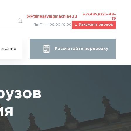
+7(495)023-49-
3@timesavingmachine.ru
19
Пн-Пт — 09:00-19:00
Закажите звонок
ицы
ивание
Рассчитайте перевозку
за
жа
рузов
ия