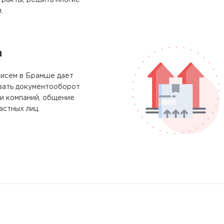
тракты, решить многие
.
м
писем в Брамше дает
вать документооборот
и компаний, общение
астных лиц.