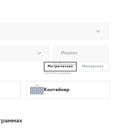
Индекс
Необязательно
Метрическая
Имперская
Система единиц
Контейнер
ограммах