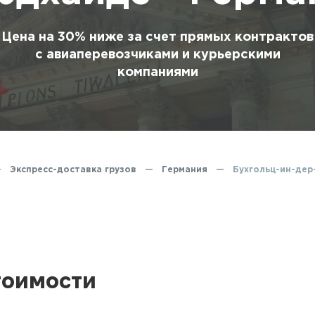
ование
ние
Цена на 30% ниже за счет прямых контрактов
с авиаперевозчиками и курьерскими
компаниями
—
Экспресс-доставка грузов
—
Германия
—
Бухгольц-ин-дер
тоимости