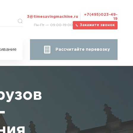
+7(495)023-49-
3@timesavingmachine.ru
19
Пн-Пт — 09:00-19:00
Закажите звонок
ицы
ивание
Рассчитайте перевозку
за
жа
рузов
-
ния