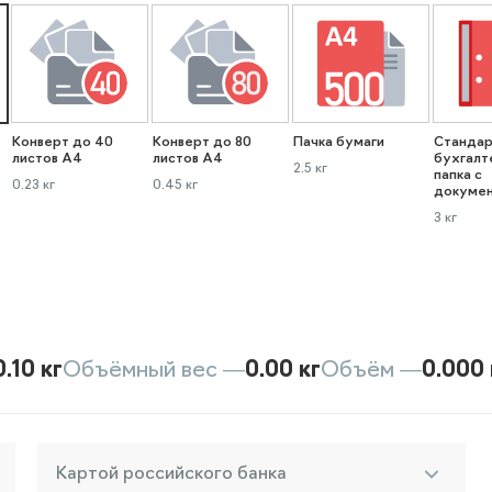
Конверт до 40
Конверт до 80
Пачка бумаги
Стандар
листов А4
листов А4
бухгалт
2.5 кг
папка с
0.23 кг
0.45 кг
докуме
3 кг
0.10 кг
Объёмный вес —
0.00 кг
Объём —
0.000 
Картой российского банка