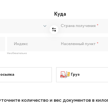
Куда
Страна получения
*
Индекс
Населенный пункт
*
Необязательно
осылка
Груз
уточните количество и вес документов в кил