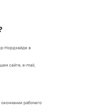
?
ер-Нордхайде в
ем сайте, e-mail,
о окончании рабочего