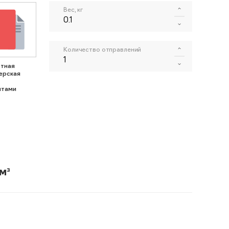
Вес, кг
Количество отправлений
тная
ерская
нтами
м³