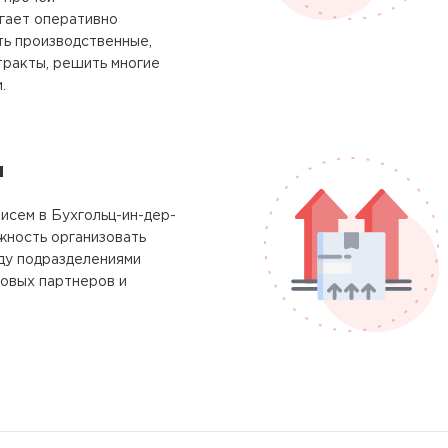
гает оперативно
ть производственные,
тракты, решить многие
.
м
исем в Бухгольц-ин-дер-
жность организовать
у подразделениями
ловых партнеров и