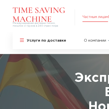
Частным лицам
Международная доставка писем,
посылок и грузов в 240 стран мира
Решения для частных лиц
Услуги по доставке
О компании
Международная доставка
О нас
Курьерская доставка по России и
СНГ
Партнер
Экспресс-доставка в Россию
Пресс-це
Специальные сервисы
Оплата
Эксп
Самые срочные тарифы
Вакансии
Перевозка специальных грузов
Акции
Дополнительные услуги
Упаковка
Популярные направления
Но
Таможен