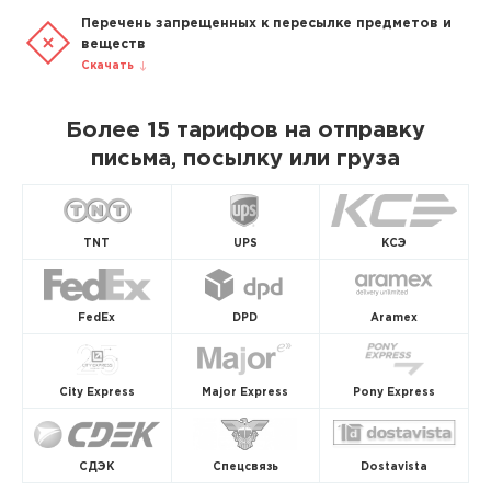
Перечень запрещенных к пересылке предметов и
веществ
Скачать
Более 15 тарифов на отправку
письма, посылку или груза
TNT
UPS
КСЭ
FedEx
DPD
Aramex
City Express
Major Express
Pony Express
СДЭК
Спецсвязь
Dostavista