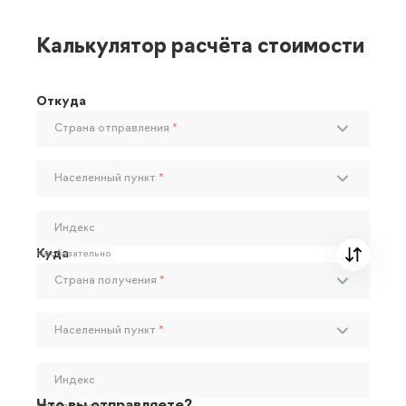
Калькулятор расчёта стоимости
Откуда
Страна отправления
*
Населенный пункт
*
Индекс
Куда
Необязательно
Страна получения
*
Населенный пункт
*
Индекс