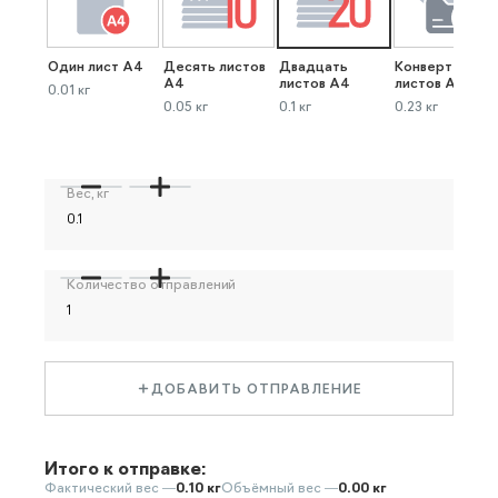
Один лист А4
Десять листов
Двадцать
Конверт до 40
А4
листов А4
листов А4
0.01 кг
0.05 кг
0.1 кг
0.23 кг
Вес, кг
Количество отправлений
ДОБАВИТЬ ОТПРАВЛЕНИЕ
Итого к отправке:
Фактический вес —
0.10 кг
Объёмный вес —
0.00 кг