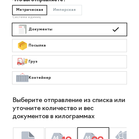
Что вы отправляете?
Необязательно
Метрическая
Имперская
Система единиц
Документы
Посылка
Груз
Контейнер
Выберите отправление из списка или
уточните количество и вес
документов в килограммах