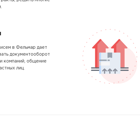
тракты, решить многие
.
м
писем в Фельмар дает
вать документооборот
и компаний, общение
астных лиц.