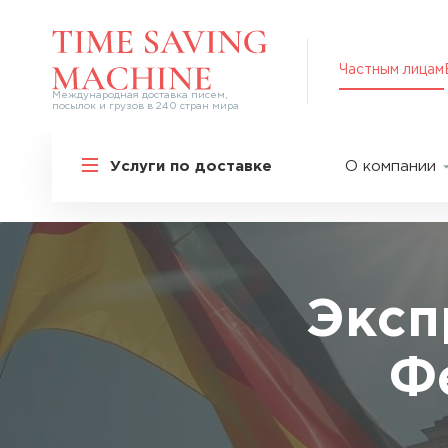
Частным лицам
Международная доставка писем,
посылок и грузов в 240 стран мира
Решения для частных лиц
Услуги по доставке
О компании
Международная доставка
О нас
Курьерская доставка по России и
СНГ
Партнер
Экспресс-доставка в Россию
Пресс-це
Специальные сервисы
Оплата
Эксп
Самые срочные тарифы
Вакансии
Перевозка специальных грузов
Ф
Акции
Дополнительные услуги
Упаковка
Популярные направления
Таможен