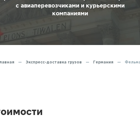
ование
с авиаперевозчиками и курьерскими
компаниями
ние
лавная
—
Экспресс-доставка грузов
—
Германия
—
Фельм
тоимости