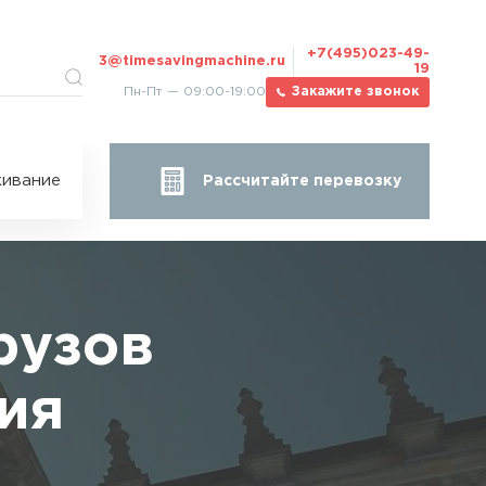
+7(495)023-49-
3@timesavingmachine.ru
19
Пн-Пт — 09:00-19:00
Закажите звонок
ицы
ивание
Рассчитайте перевозку
за
жа
рузов
ия