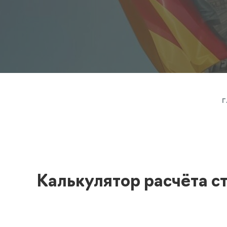
Полезная информация
декларир
О компании
Страхова
Помощь
Г
Калькулятор расчёта с