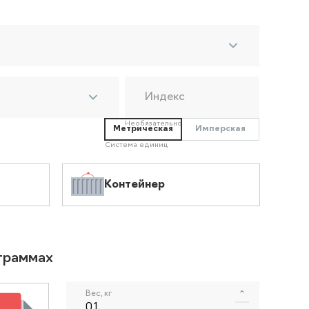
Индекс
Необязательно
Метрическая
Имперская
Система единиц
Контейнер
ограммах
Вес, кг