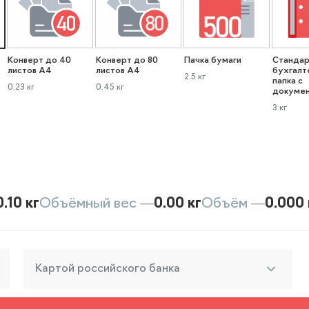
Конверт до 40
Конверт до 80
Пачка бумаги
Стандар
листов А4
листов А4
бухгалт
2.5 кг
папка с
0.23 кг
0.45 кг
докуме
3 кг
0.10 кг
Объёмный вес —
0.00 кг
Объём —
0.000 
Картой российского банка