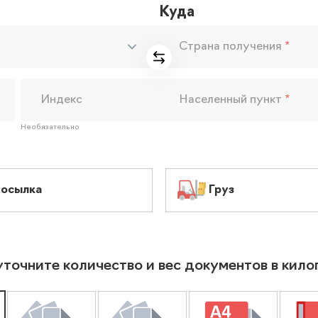
Куда
Страна получения
*
Индекс
Населенный пункт
*
Необязательно
осылка
Груз
уточните количество и вес документов в кил