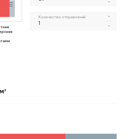
Количество отправлений
тная
ерская
нтами
м³